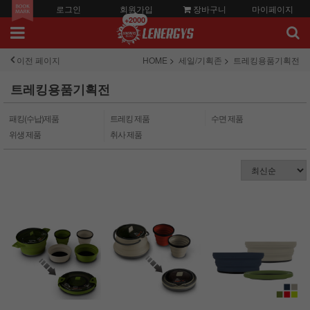
로그인
회원가입
장바구니
마이페이지
+2000
이전 페이지
HOME
세일/기획존
트레킹용품기획전
트레킹용품기획전
패킹(수납)제품
트레킹 제품
수면 제품
위생 제품
취사 제품