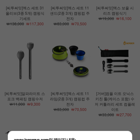
[씨투써밋]엑스 세트 31
[씨투써밋]엑스 세트 11
[씨투써밋]엑스 보울 시
올리브(3종 5개) 캠핑식
샌드(2종 3개) 캠핑컵 주
리즈 캠핑식기
기세트
전자
￦19,000
￦16,100
￦138,000
￦117,300
￦83,000
￦70,500
[씨투써밋]알파라이트 스
[씨투써밋]엑스 세트 11
[거버]컴플 이트 오닉스
포크 백패킹 캠핑수저
라임(2종 3개) 캠핑컵 주
키친 툴(케이스 포함) 수
￦11,000
￦9,300
전자
저 커틀러리 세트 컴플레
￦83,000
￦70,500
이트
￦33,000
￦27,700
www.lenergys.com의 페이지 내용: