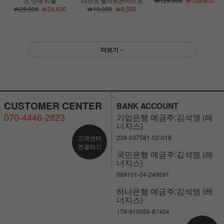
즈 단체 타올
마스크 빨아쓰는마스크
￦129,000
￦109,600
￦29,000
￦24,600
￦10,000
￦8,500
더보기
CUSTOMER CENTER
BANK ACCOUNT
070-4446-2823
기업은행 예금주:김석영 (레
너지스)
238-037581-02-018
고객센터
연결하기
국민은행 예금주:김석영 (레
너지스)
069101-04-249591
하나은행 예금주:김석영 (레
너지스)
179-910056-87404