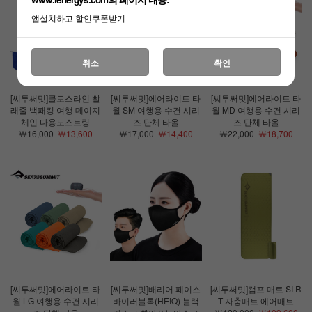
앱설치하고 할인쿠폰받기
취소
확인
[씨투써밋]클로스라인 빨
[씨투써밋]에어라이트 타
[씨투써밋]에어라이트 타
래줄 백패킹 여행 데이지
월 SM 여행용 수건 시리
월 MD 여행용 수건 시리
체인 다용도스트링
즈 단체 타올
즈 단체 타올
￦16,000
￦13,600
￦17,000
￦14,400
￦22,000
￦18,700
[씨투써밋]에어라이트 타
[씨투써밋]배리어 페이스
[씨투써밋]캠프 매트 SI R
월 LG 여행용 수건 시리
바이러블록(HEIQ) 블랙
T 자충매트 에어매트