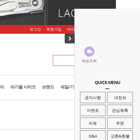
로그인
회원가입
마이페이지
주문조회
장바구니
배송조회
QUICK MENU
리
라기올 시리즈
브랜드
세일/기획존
공지사항
내정보
· HOME
>
브랜드
>
야토
이벤트
관심목록
리뷰
주문
Q&A
교환&환불