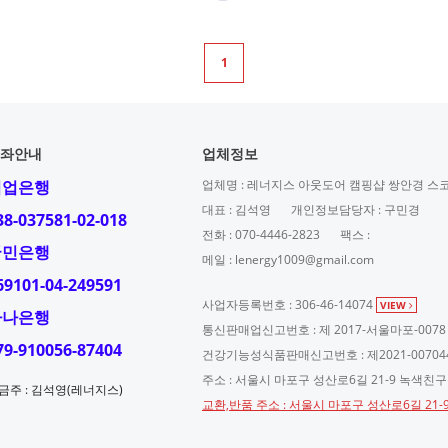
1
좌안내
업체정보
기업은행
업체명 : 레너지스 아웃도어 캠핑샵 쌍안경 스
대표 : 김석영
개인정보담당자 : 구민경
38-037581-02-018
전화 : 070-4446-2823
팩스 :
국민은행
메일 : lenergy1009@gmail.com
69101-04-249591
사업자등록번호 : 306-46-14074
VIEW
하나은행
통신판매업신고번호 : 제 2017-서울마포-0078
79-910056-87404
건강기능성식품판매신고번호 : 제2021-00704
주소 : 서울시 마포구 성산로6길 21-9 녹색친
금주 : 김석영(레너지스)
교환,반품 주소 : 서울시 마포구 성산로6길 21