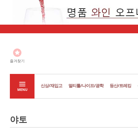
즐겨찾기
신상/재입고
멀티툴/나이프/광학
등산/트레킹
MENU
야토