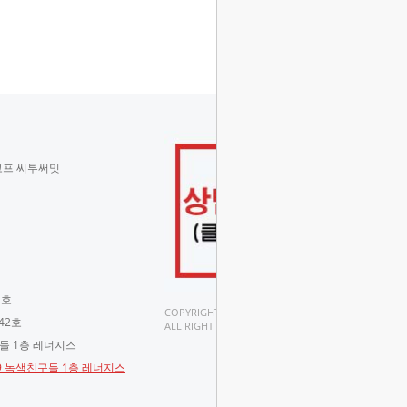
코프 씨투써밋
 호
COPYRIGHT(C).
42호
ALL RIGHT RESERVED.
구들 1층 레너지스
-9 녹색친구들 1층 레너지스