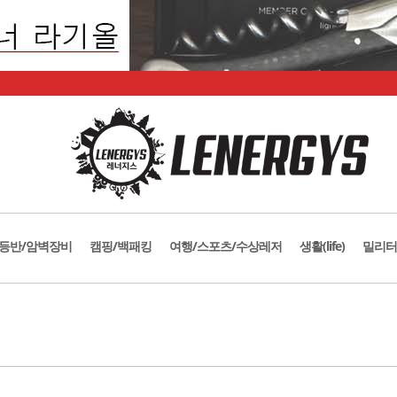
등반/암벽장비
캠핑/백패킹
여행/스포츠/수상레저
생활(life)
밀리터