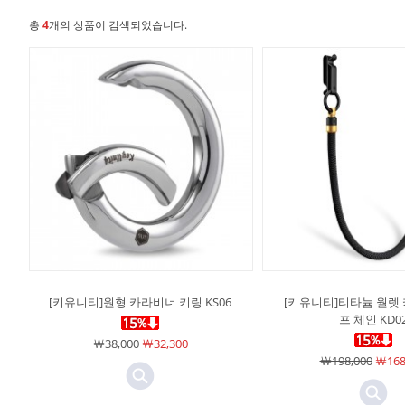
총
4
개의 상품이 검색되었습니다.
[키유니티]원형 카라비너 키링 KS06
[키유니티]티타늄 월렛
프 체인 KD0
￦38,000
￦32,300
￦198,000
￦168