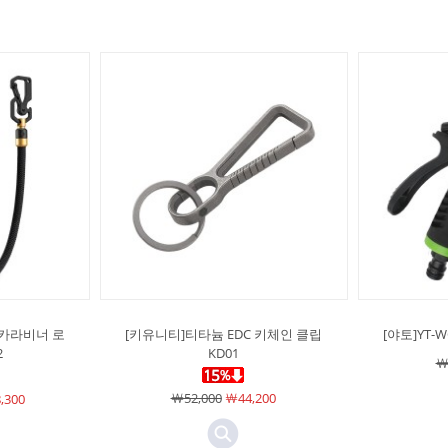
 카라비너 로
[키유니티]티타늄 EDC 키체인 클립
[야토]YT
2
KD01
￦
￦52,000
￦44,200
,300