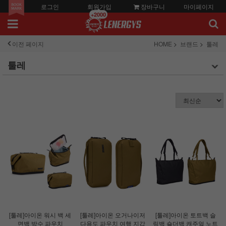
로그인
회원가입
장바구니
마이페이지
+2000
이전 페이지
HOME
브랜드
툴레
툴레
[툴레]아이온 워시 백 세
[툴레]아이온 오거나이저
[툴레]아이온 토트백 슬
면백 방수 파우치
다용도 파우치 여행 지갑
링백 숄더백 캐주얼 노트