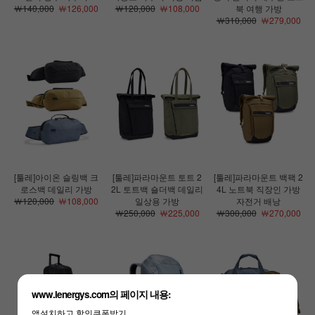
￦140,000
￦126,000
￦120,000
￦108,000
북 여행 가방
￦310,000
￦279,000
[툴레]아이온 슬링백 크
[툴레]파라마운트 토트 2
[툴레]파라마운트 백팩 2
로스백 데일리 가방
2L 토트백 숄더백 데일리
4L 노트북 직장인 가방
￦120,000
￦108,000
일상용 가방
자전거 배낭
￦250,000
￦225,000
￦300,000
￦270,000
www.lenergys.com의 페이지 내용:
앱설치하고 할인쿠폰받기