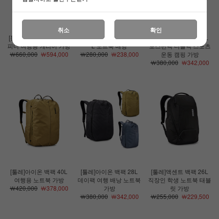
취소
확인
[툴레]아이온 캐리 온 스
[툴레]캐즘 랩톱 백팩 26
[툴레]아이온 더플 35L
피너 여행용 캐리어 가방
L 노트북 배낭
보스턴백 더플백 스포츠
￦660,000
￦594,000
￦280,000
￦238,000
운동 캠핑 가방
￦380,000
￦342,000
[툴레]아이온 백팩 40L
[툴레]아이온 백팩 28L
[툴레]액센트 백팩 26L
여행용 노트북 가방
데이팩 여행 배낭 노트북
직장인 학생 노트북 태블
￦420,000
￦378,000
가방
릿 가방
￦380,000
￦342,000
￦255,000
￦229,500