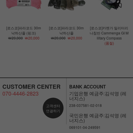
[로스코]파라코드 30m
[로스코]파라코드 30m
[로스코]카멘가 밀리터리
낙하산줄 (핑크)
낙하산줄
나침반 Cammenga GI M
￦20,000
￦20,000
￦20,000
￦20,000
ilitary Compass
(품절)
CUSTOMER CENTER
BANK ACCOUNT
070-4446-2823
기업은행 예금주:김석영 (레
너지스)
238-037581-02-018
고객센터
연결하기
국민은행 예금주:김석영 (레
너지스)
069101-04-249591