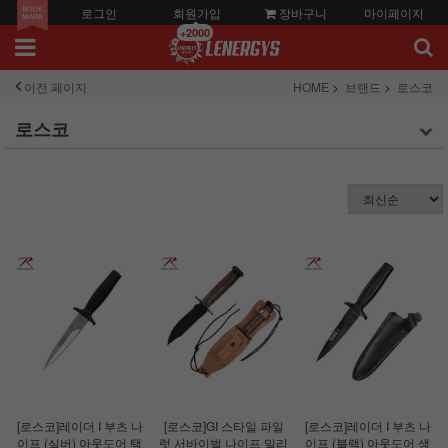
로그인
회원가입
장바구니
마이페이지
+2000
이전 페이지
HOME
브랜드
로스코
로스코
[로스코]레이더 I 부츠 나
[로스코]GI 스타일 파일
[로스코]레이더 I 부츠 나
이프 (실버) 아웃도어 택
럿 서바이벌 나이프 밀리
이프 (블랙) 아웃도어 생