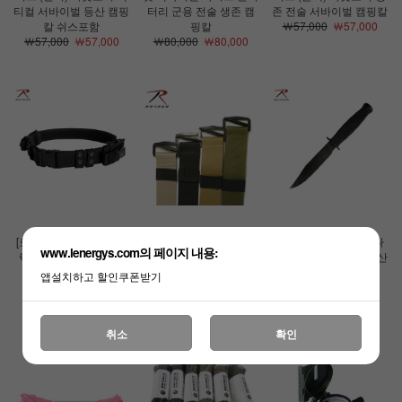
티컬 서바이벌 등산 캠핑
터리 군용 전술 생존 캠
존 전술 서바이벌 캠핑칼
칼 쉬스포함
핑칼
￦57,000
￦57,000
￦57,000
￦57,000
￦80,000
￦80,000
[로스코]택티컬 벨트 (블
[로스코]BDU용 벨트 밀
[로스코]베트남 컴뱃 나
www.lenergys.com의 페이지 내용:
랙) 밀리터리 서바이벌
리터리 군용 허리띠
이프 서바이벌 생존 등산
군용 허리띠
￦15,000
￦15,000
캠핑 칼
앱설치하고 할인쿠폰받기
￦44,000
￦44,000
￦62,000
￦62,000
취소
확인