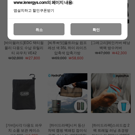
www.lenergys.com의 페이지 내용:
앱설치하고 할인쿠폰받기
취소
확인
[바이펄러드]EDC 택티컬
[씨투써밋]울트라실 컴프
[그레고리]레인커버 배낭
몰리 다용도 수납 유틸리
레션 색 35L 하이 라이즈
백팩 방수커버
티 파우치 VE42
압축색 압축가방
￦47,000
￦42,300
￦32,800
￦27,800
￦69,000
￦58,600
[가비]사각 다용도 파우
[하이드라팩]시커 등산
[하이드라팩]스피드컵 2
치 소품 보관 케이스
차박 캠핑 백패킹 접이식
팩 트레일 러닝 초경량