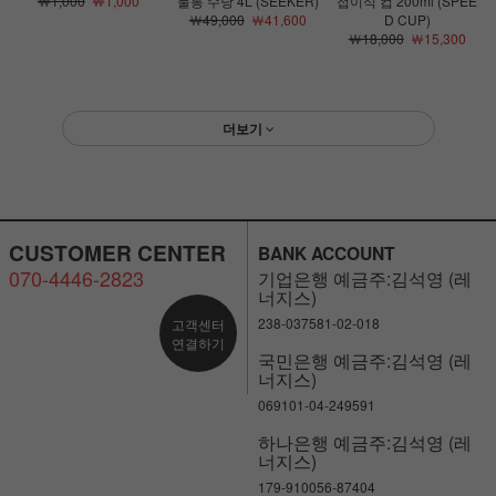
￦1,000
￦1,000
물통 수낭 4L (SEEKER)
접이식 컵 200ml (SPEE
￦49,000
￦41,600
D CUP)
￦18,000
￦15,300
더보기
CUSTOMER CENTER
BANK ACCOUNT
070-4446-2823
기업은행 예금주:김석영 (레
너지스)
238-037581-02-018
고객센터
연결하기
국민은행 예금주:김석영 (레
너지스)
069101-04-249591
하나은행 예금주:김석영 (레
너지스)
179-910056-87404