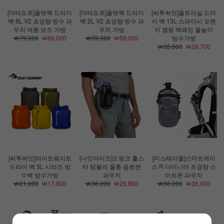
[마타도르]플랫팩 드라이
[마타도르]플랫팩 드라이
[씨투써밋]울트라실 드라
백 8L V2 초경량 방수 파
백 2L V2 초경량 방수 파
이 백 13L 스파이시 오렌
우치 여행 보조 가방
우치 가방
지 캠핑 백패킹 물놀이
￦79,000
￦69,000
￦59,000
￦59,000
방수가방
￦35,000
￦29,700
[씨투써밋]라이트웨이트
[나잇아이즈]드링크 홀스
[미스테리월]스마트케이
드라이 백 3L 시리즈 방
터 텀블러 물통 음료캔
스 R 다이니마 초경량 스
수백 방수가방
파우치
마트폰 파우치
￦21,000
￦17,800
￦36,000
￦28,800
￦36,000
￦36,000