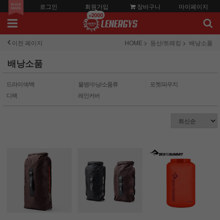
로그인
회원가입
장바구니
마이페이지
+2000
이전 페이지
HOME
등산/트레킹
배낭소품
배낭소품
드라이색/백
물병/수낭/소품류
포켓/파우치
디팩
레인커버