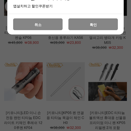
앱설치하고 할인쿠폰받기
취소
확인
[키유니티]EDC 휴대용
[키유니티]티타늄 휘슬 E
[키유니티]EDC 티타늄
티타늄 미니 키체인 샤프
DC 비상 구조 심판 훈련
멀티툴 카라비너 키체인
펜슬 KP06
호신용 호루라기 KA56
열쇠고리 병따개 키링 K
￦45,800
￦38,900
￦28,000
￦23,800
M05
￦38,000
￦32,300
[키유니티]LED 미니 손
[키유니티]KP05 펜 연결
[키유니티]EDC 티타늄
전등 랜턴 티타늄 EDC
용 티타늄 목걸이 체인 C
볼트액션 휴대용 선물용
라이트 키체인 후레쉬 12
H0
프리미엄 미니 펜 KP05
0루멘 KF04
￦38,000
￦32,300
리필펜 2개 포함