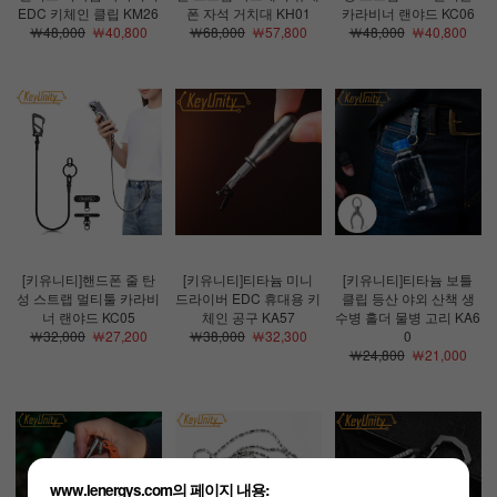
EDC 키체인 클립 KM26
폰 자석 거치대 KH01
카라비너 랜야드 KC06
￦48,000
￦40,800
￦68,000
￦57,800
￦48,000
￦40,800
[키유니티]핸드폰 줄 탄
[키유니티]티타늄 미니
[키유니티]티타늄 보틀
성 스트랩 멀티툴 카라비
드라이버 EDC 휴대용 키
클립 등산 야외 산책 생
너 랜야드 KC05
체인 공구 KA57
수병 홀더 물병 고리 KA6
￦32,000
￦27,200
￦38,000
￦32,300
0
￦24,800
￦21,000
www.lenergys.com의 페이지 내용: