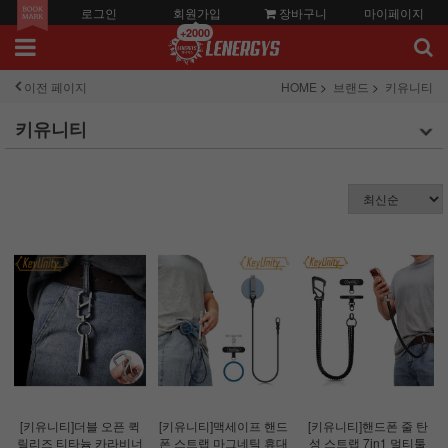
로그인
회원가입
장바구니
마이페이지
+2000
이전 페이지
HOME
브랜드
키유니티
키유니티
[키유니티]더블 오픈 퀵
[키유니티]맥세이프 핸드
[키유니티]핸드폰 줄 탄
릴리즈 티타늄 카라비너
폰 스트랩 마그네틱 휴대
성 스트랩 7in1 멀티툴