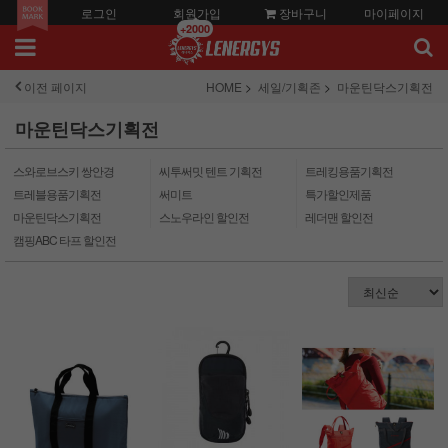
로그인
회원가입
장바구니
마이페이지
+2000
이전 페이지
HOME
세일/기획존
마운틴닥스기획전
마운틴닥스기획전
스와로브스키 쌍안경
씨투써밋 텐트 기획전
트레킹용품기획전
트레블용품기획전
써미트
특가할인제품
마운틴닥스기획전
스노우라인 할인전
레더맨 할인전
캠핑ABC 타프 할인전