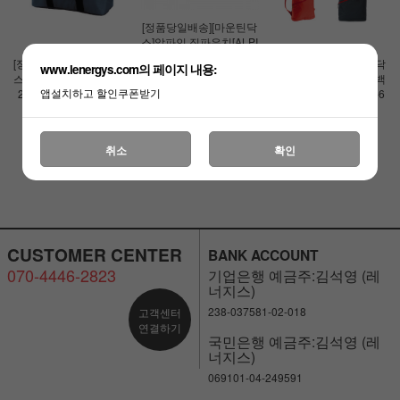
[정품당일배송][마운틴닥
스]알파인 집파우치[ALPI
NE ZIP POUCH] DA-58
[정품당일배송][마운틴닥
[정품당일배송][마운틴닥
www.lenergys.com의 페이지 내용:
1 휴대폰 케이스
스]COOL TOTE2(쿨토트
스]포켓 컨테이너 토트백
￦24,000
￦5,500
앱설치하고 할인쿠폰받기
2) DA-923 소프트쿨러
배낭 겸용 멀티백 (DM-6
￦26,000
￦9,900
2515)
￦52,000
￦27,000
취소
확인
CUSTOMER CENTER
BANK ACCOUNT
070-4446-2823
기업은행 예금주:김석영 (레
너지스)
238-037581-02-018
고객센터
연결하기
국민은행 예금주:김석영 (레
너지스)
069101-04-249591