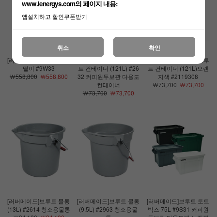
www.lenergys.com의 페이지 내용:
앱설치하고 할인쿠폰받기
취소
확인
[러버메이드]인피니티 재
[러버메이드]벤티드 브루
[러버메이드]벤티드 브루
떨이 #9W33
트 컨테이너 (121L) #26
트 컨테이너 (121L)오렌
￦558,800
￦558,800
32 커피원두보관 다용도
지색 #2119308
컨테이너
￦73,700
￦73,700
￦73,700
￦73,700
[러버메이드]브루트 물통
[러버메이드]브루트 물통
[러버메이드]브루트 토트
(13L) #2614 청소용물통
(9.5L) #2963 청소용물
박스 75L #9S31 커피원