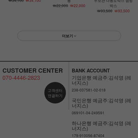
￦34,100
￦34,100
통
두보관 다용도박스 캠핑
￦22,000
￦22,000
박스
￦93,500
￦93,500
더보기
CUSTOMER CENTER
BANK ACCOUNT
070-4446-2823
기업은행 예금주:김석영 (레
너지스)
238-037581-02-018
고객센터
연결하기
국민은행 예금주:김석영 (레
너지스)
069101-04-249591
하나은행 예금주:김석영 (레
너지스)
179-910056-87404