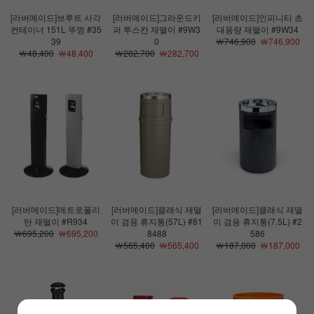
[러버메이드]브루트 사각
[러버메이드]그라운드키
[러버메이드]인피니티 초
컨테이너 151L 뚜껑 #35
퍼 투스칸 재떨이 #9W3
대용량 재떨이 #9W34
39
0
￦746,900
￦746,900
￦48,400
￦48,400
￦282,700
￦282,700
[러버메이드]메트로폴리
[러버메이드]클래식 재떨
[러버메이드]클래식 재떨
탄 재떨이 #R934
이 겸용 휴지통(57L) #81
이 겸용 휴지통(7.5L) #2
￦695,200
￦695,200
8488
586
￦565,400
￦565,400
￦187,000
￦187,000