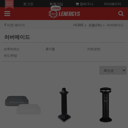
로그인
회원가입
장바구니
마이페이지
+2000
이전 페이지
HOME
생활(life)
러버메이드
러버메이드
브루트박스
휴지통
카트/운반
푸드/주방