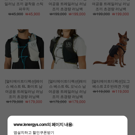
일러닝 조끼 결착용 스틱
여공용 트레일러닝 러닝
여공용 트레일러닝 러닝
파우치
조끼 초경량 러닝백
조끼 초경량 러닝백
￦45,900
￦45,900
￦199,000
￦199,000
￦199,000
￦199,000
[얼티메이트디렉션]레이
[얼티메이트디렉션]레이
[얼티메이트디렉션]도그
스 베스트 6L 화이트 남
스 베스트 6L 오닉스 남
베스트 2.0 반려견 가방
여공용 트레일러닝 러닝
여공용 트레일러닝 러닝
￦119,000
￦119,000
조끼 초경량 러닝백
조끼 초경량 러닝백
￦179,000
￦179,000
￦179,000
￦179,000
www.lenergys.com의 페이지 내용:
앱설치하고 할인쿠폰받기