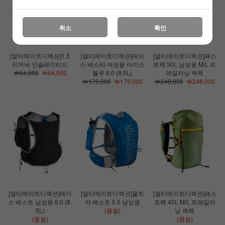
취소
확인
[얼티메이트디렉션]1.5
[얼티메이트디렉션]레이
[얼티메이트디렉션]패스
리저버 인슐레이티드
스 베스타 여성용 아이스
트팩 30L 남성용 M/L 트
￦64,500
￦64,500
블루 6.0 (8.5L)
레일러닝 백팩
￦179,000
￦179,000
￦248,000
￦248,000
[얼티메이트디렉션]레이
[얼티메이트디렉션]울트
[얼티메이트디렉션]패스
스 베스트 남성용 6.0 (8.
라 베스트 5.0 남성용
트팩 40L M/L 트레일러
5L)
(품절)
닝 백팩
(품절)
(품절)