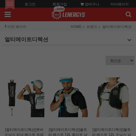
로그인
회원가입
장바구니
마이페이지
+2000
이전 페이지
HOME
브랜드
얼티메이트디렉션
얼티메이트디렉션
[얼티메이트디렉션]퀴버
[얼티메이트디렉션]울트
[얼티메이트디렉션]울트
오닉스 러닝 베스트 트레
라 베스트 12L 화이트 남
라 베스트 12L 오닉스 남