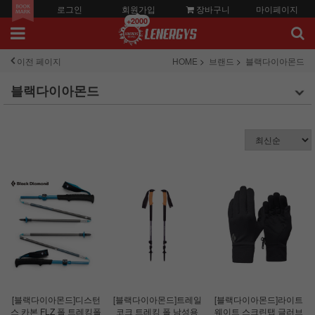
로그인
회원가입
장바구니
마이페이지
+2000
이전 페이지
HOME
브랜드
블랙다이아몬드
블랙다이아몬드
[블랙다이아몬드]디스턴
[블랙다이아몬드]트레일
[블랙다이아몬드]라이트
스 카본 FLZ 폴 트레킹폴
코크 트레킹 폴 남성용
웨이트 스크린탭 글러브