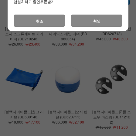
앱설치하고 할인쿠폰받기
취소
확인
[블랙다이아몬드]라이트
[블랙다이아몬드]13mm
[블랙다이아몬드]짚 랜턴
포지 스크류게이트 카라
다이닉스 래빗 러너 (BD
(BD620718)
비너 (BD210248)
380054)
￦45,000
￦40,500
￦26,000
￦23,400
￦38,000
￦34,200
[블랙다이아몬드]쵸크 리
[블랙다이아몬드]모지 랜
[블랙다이아몬드]Z 폴 스
저브 (BD630146)
턴 (BD620711)
노우 바스켓 (BD11212
￦19,000
￦17,100
￦36,000
￦32,400
2)
￦15,000
￦11,200