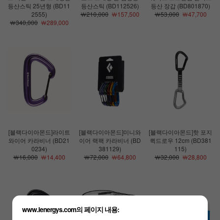
등산스틱 25년형 (BD11
등산스틱 (BD112526)
등산 장갑 (BD801870)
2555)
￦210,000
￦157,500
￦53,000
￦47,700
￦340,000
￦289,000
[블랙다이아몬드]라이트
[블랙다이아몬드]미니와
[블랙다이아몬드]핫 포지
와이어 카라비너 (BD21
이어 랙팩 카라비너 (BD
퀵드로우 12cm (BD381
0234)
381129)
115)
￦16,000
￦14,400
￦72,000
￦64,800
￦32,000
￦28,800
www.lenergys.com의 페이지 내용: