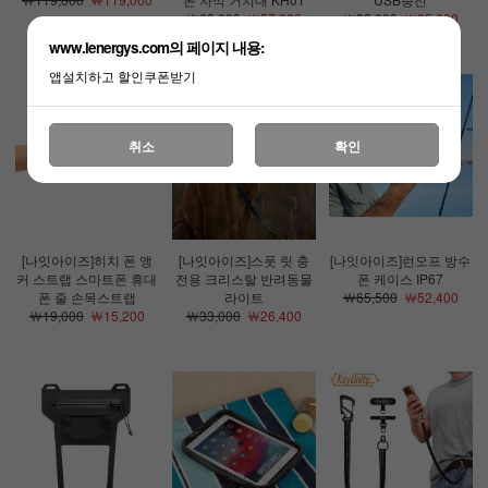
￦68,000
￦57,800
￦32,000
￦25,600
www.lenergys.com의 페이지 내용:
앱설치하고 할인쿠폰받기
취소
확인
[나잇아이즈]히치 폰 앵
[나잇아이즈]스폿 릿 충
[나잇아이즈]런오프 방수
커 스트랩 스마트폰 휴대
전용 크리스탈 반려동물
폰 케이스 IP67
폰 줄 손목스트랩
라이트
￦65,500
￦52,400
￦19,000
￦15,200
￦33,000
￦26,400