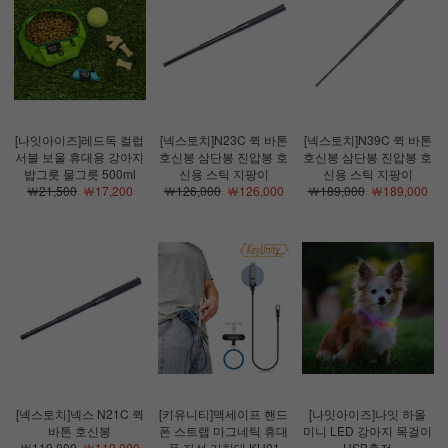
[나잇아이즈]레드독 컬럽
[넥스토치]N23C 퀵 바톤
[넥스토치]N39C 퀵 바톤
서블 보울 휴대용 강아지
호신봉 삼단봉 진압봉 호
호신봉 삼단봉 진압봉 호
밥그릇 물그릇 500ml
신용 스틱 지팡이
신용 스틱 지팡이
￦21,500
￦17,200
￦126,000
￦126,000
￦189,000
￦189,000
[넥스토치]넥스 N21C 퀵
[키유니티]맥세이프 핸드
[나잇아이즈]나잇 하올
바톤 호신봉
폰 스트랩 마그네틱 휴대
미니 LED 강아지 목걸이
￦119,000
￦119,000
폰 자석 거치대 KH01
USB충전