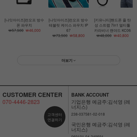
[나잇아이즈]런오프 방수
[나잇아이즈]런오프 방수
[키유니티]핸드폰 줄 탄
폰 파우치
테블릿 케이스 파우치 IP
성 스트랩 7in1 멀티툴
￦57,500
￦46,000
67
카라비너 랜야드 KC06
￦73,500
￦58,800
￦48,000
￦40,800
더보기
CUSTOMER CENTER
BANK ACCOUNT
070-4446-2823
기업은행 예금주:김석영 (레
너지스)
238-037581-02-018
고객센터
연결하기
국민은행 예금주:김석영 (레
너지스)
069101-04-249591