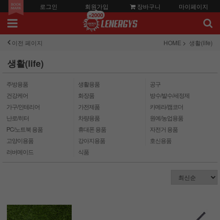
로그인
회원가입
장바구니
마이페이지
+2000
이전 페이지
HOME
생활(life)
생활(life)
주방용품
생활용품
공구
건강케어
화장품
방수/발수/세정제
가구/인테리어
가전제품
카메라/캠코더
난로/히터
차량용품
원예/농업용품
PC/노트북 용품
휴대폰 용품
자전거 용품
고양이용품
강아지용품
호신용품
러버메이드
식품