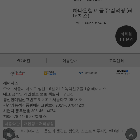
하나은행 예금주:김석영 (레
너지스)
179-910056-87404
비회원
1:1 문의
PC 버전
이용안내
고객센터
레너지스
주소 : 서울시 마포구 성산로6길 21-9 녹색친구들 1층 레너지스
대표
김석영
개인정보 보호 책임자 :
구민경
통신판매업신고번호
제 2017-서울마포-0078 호
건강기능성식품판매신고번호
제2021-0070442호
사업자 등록번호
306-46-14074
전화
070-4446-2823
팩스
이용약관
개인정보처리방침
Copyright © 레너지스 아웃도어 캠핑샵 쌍안경 스코프 씨투써밋 All rights
reserved.