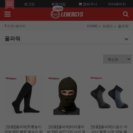
로그인
회원가입
장바구니
마이페이지
+2000
이전 페이지
HOME
브랜드
울파워
울파워
[정품][울파워]무릎높이
[정품][울파워]바라클라
[정품][울파워]스킬드 라
양말 600 블랙 울삭스 하
바 200 파인그린 스키 등
이너 플랫 니트 양말 물