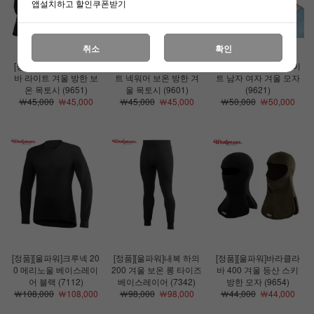
앱설치하고 할인쿠폰받기
취소
확인
[정품][울파워]바라클라
[정품][울파워]튜브 라이
[정품][울파워]비니 라이
바 라이트 겨울 방한 보
트 넥워머 보온 방한 겨
트 남자 여자 겨울 모자
온 목토시 (9651)
울 목토시 (9601)
(9621)
￦45,000
￦45,000
￦45,000
￦45,000
￦50,000
￦50,000
[정품][울파워]크루넥 20
[정품][울파워]내복 하의
[정품][울파워]바라클라
0 메리노울 베이스레이
200 겨울 보온 롱 타이즈
바 400 겨울 등산 스키
어 블랙 (7112)
베이스레이어 (7342)
방한 모자 (9654)
￦108,000
￦108,000
￦98,000
￦98,000
￦44,000
￦44,000