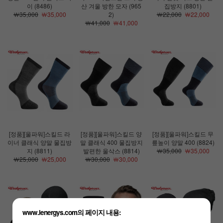
이 (8486)
산 겨울 방한 모자 (965
집방지 (8801)
￦35,000
￦35,000
2)
￦22,000
￦22,000
￦41,000
￦41,000
[정품][울파워]스킬드 라
[정품][울파워]스킬드 양
[정품][울파워]스킬드 무
이너 클래식 양말 물집방
말 클래식 400 물집방지
릎높이 양말 400 (8824)
지 (8811)
발편한 울삭스 (8814)
￦35,000
￦35,000
￦25,000
￦25,000
￦30,000
￦30,000
www.lenergys.com의 페이지 내용: