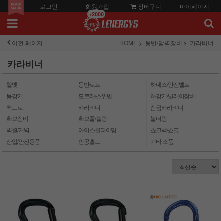
로그인
회원가입
장바구니
마이페이지
+2000
이전 페이지
HOME
등반/암벽장비
카라비너
카라비너
헬멧
등반로프
하네스/안전벨트
등강기
도르래/스위벨
하강기/빌레이장비
퀵드로
카라비너
잠금카라비너
확보장비
확보줄/슬링
볼더링
빅월/거벽
아이스클라이밍
쵸크백/쵸크
산업/안전용품
인공홀드
기타 소품