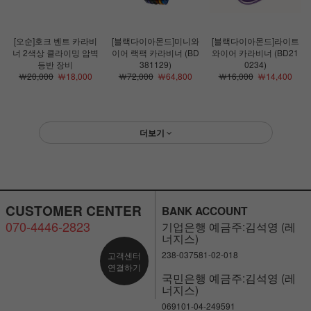
[오순]호크 벤트 카라비
[블랙다이아몬드]미니와
[블랙다이아몬드]라이트
너 2색상 클라이밍 암벽
이어 랙팩 카라비너 (BD
와이어 카라비너 (BD21
등반 장비
381129)
0234)
￦20,000
￦18,000
￦72,000
￦64,800
￦16,000
￦14,400
더보기
CUSTOMER CENTER
BANK ACCOUNT
070-4446-2823
기업은행 예금주:김석영 (레
너지스)
238-037581-02-018
고객센터
연결하기
국민은행 예금주:김석영 (레
너지스)
069101-04-249591