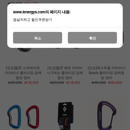
￦31,000
￦21,700
www.lenergys.com의 페이지 내용:
앱설치하고 할인쿠폰받기
취소
확인
[오순]팔콘 스트레이트
[오순]팔콘 밴트 카라비
[오순]케스트럴 카라비너
카라비너 클라이밍 암벽
너 2색상 클라이밍 암벽
6pack 클라이밍 암벽등
등반 장비
등반 장비
반 장비
￦20,000
￦18,000
￦20,000
￦18,000
￦94,000
￦84,600