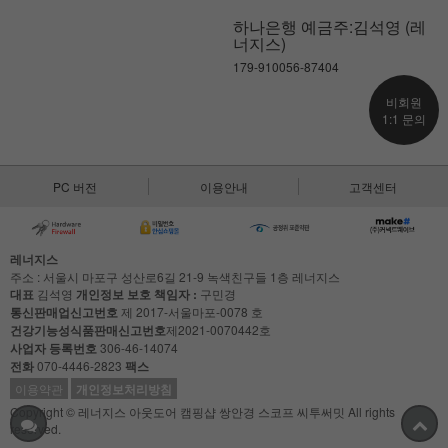
하나은행 예금주:김석영 (레
너지스)
179-910056-87404
비회원
1:1 문의
PC 버전
이용안내
고객센터
레너지스
주소 : 서울시 마포구 성산로6길 21-9 녹색친구들 1층 레너지스
대표
김석영
개인정보 보호 책임자 :
구민경
통신판매업신고번호
제 2017-서울마포-0078 호
건강기능성식품판매신고번호
제2021-0070442호
사업자 등록번호
306-46-14074
전화
070-4446-2823
팩스
이용약관
개인정보처리방침
Copyright © 레너지스 아웃도어 캠핑샵 쌍안경 스코프 씨투써밋 All rights
reserved.