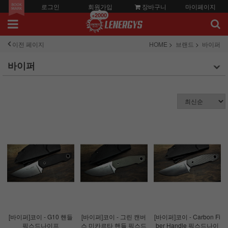
로그인
회원가입
장바구니
마이페이지
+2000
이전 페이지
HOME
브랜드
바이퍼
바이퍼
[바이퍼]코이 - G10 핸들
[바이퍼]코이 - 그린 캔버
[바이퍼]코이 - Carbon Fi
픽스드나이프
스 미카르타 핸들 픽스드
ber Handle 픽스드나이