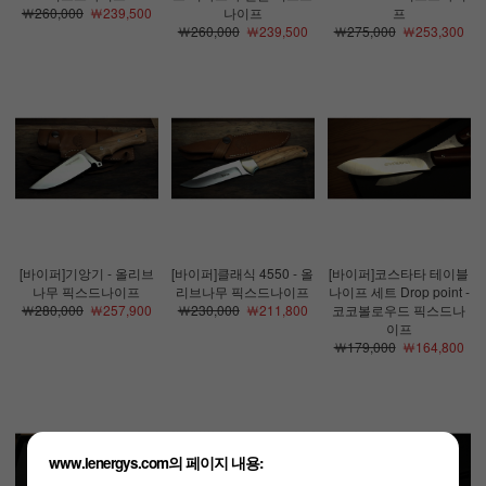
￦260,000
￦239,500
나이프
프
￦260,000
￦239,500
￦275,000
￦253,300
[바이퍼]기앙기 - 올리브
[바이퍼]클래식 4550 - 올
[바이퍼]코스타타 테이블
나무 픽스드나이프
리브나무 픽스드나이프
나이프 세트 Drop point -
￦280,000
￦257,900
￦230,000
￦211,800
코코볼로우드 픽스드나
이프
￦179,000
￦164,800
www.lenergys.com의 페이지 내용: