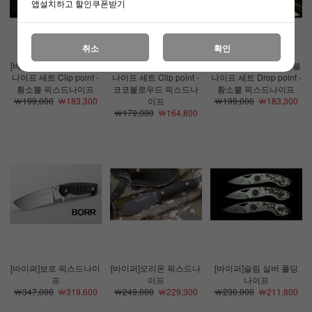
앱설치하고 할인쿠폰받기
취소
확인
[바이퍼]코스타타 테이블
[바이퍼]코스타타 테이블
[바이퍼]코스타타 테이블
나이프 세트 Clip point -
나이프 세트 Clip point -
나이프 세트 Drop point -
황소뿔 픽스드나이프
코코볼로우드 픽스드나
황소뿔 픽스드나이프
￦199,000
￦183,300
이프
￦199,000
￦183,300
￦179,000
￦164,800
[바이퍼]보르 픽스드나이
[바이퍼]오리온 픽스드나
[바이퍼]슬림 실버 폴딩
프
이프
나이프
￦347,000
￦319,600
￦249,000
￦229,300
￦230,000
￦211,800