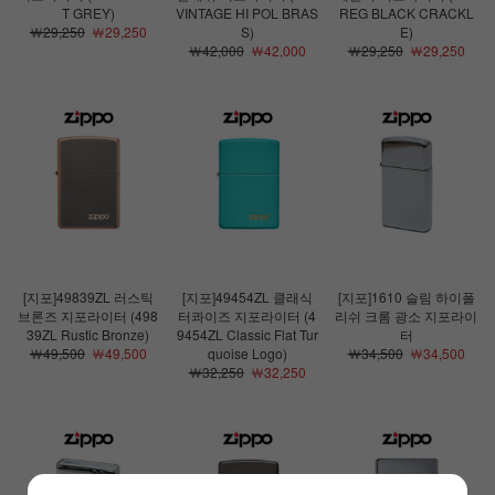
T GREY)
VINTAGE HI POL BRAS
REG BLACK CRACKL
￦29,250
￦29,250
S)
E)
￦42,000
￦42,000
￦29,250
￦29,250
[지포]49839ZL 러스틱
[지포]49454ZL 클래식
[지포]1610 슬림 하이폴
브론즈 지포라이터 (498
터콰이즈 지포라이터 (4
리쉬 크롬 광소 지포라이
39ZL Rustic Bronze)
9454ZL Classic Flat Tur
터
￦49,500
￦49,500
quoise Logo)
￦34,500
￦34,500
￦32,250
￦32,250