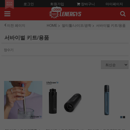
로그인
회원가입
장바구니
마이페이지
+2000
이전 페이지
HOME
멀티툴/나이프/광학
서바이벌 키트/용품
서바이벌 키트/용품
정수기