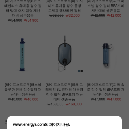
[라이프스트로우]SIP 스
[라이프스트로우]피크 시
[라이프스트로우]피크 퍼
테인리스 휴대용 정수 필
리즈 휴대용 정수 물병
스널 정수 필터 BPA프리
터 빨대 오지 탐험 재난
교체용 멤브레인 필터
재난대비 생존용품
대비 생존용품
￦32,000
￦32,000
￦42,000
￦42,000
￦54,900
￦54,900
[라이프스트로우]퍼스널
[라이프스트로우]피크 그
[라이프스트로우]피크 솔
블루 개인용 정수필터 재
래비티 8L 휴대용 대용량
로 정수 필터 BPA프리 재
난대비 생존용품
정수 필터 BPA프리 재난
난대비 생존용품
￦40,000
￦40,000
대비 생존용품
￦47,000
￦47,000
￦168,000
￦168,000
www.lenergys.com의 페이지 내용: