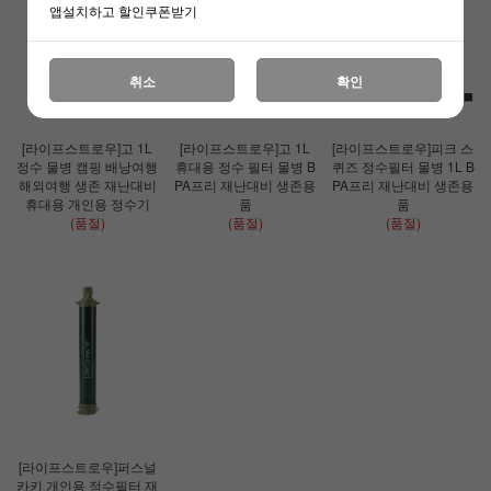
앱설치하고 할인쿠폰받기
취소
확인
[라이프스트로우]고 1L
[라이프스트로우]고 1L
[라이프스트로우]피크 스
정수 물병 캠핑 배낭여행
휴대용 정수 필터 물병 B
퀴즈 정수필터 물병 1L B
해외여행 생존 재난대비
PA프리 재난대비 생존용
PA프리 재난대비 생존용
휴대용 개인용 정수기
품
품
(품절)
(품절)
(품절)
[라이프스트로우]퍼스널
카키 개인용 정수필터 재