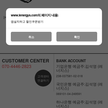
www.lenergys.com의 페이지 내용:
[써미트]마이빙고 쿨러백
보냉백
앱설치하고 할인쿠폰받기
￦99,000
￦40,850
취소
확인
CUSTOMER CENTER
BANK ACCOUNT
070-4446-2823
기업은행 예금주:김석영 (레
너지스)
238-037581-02-018
고객센터
연결하기
국민은행 예금주:김석영 (레
너지스)
069101-04-249591
하나은행 예금주:김석영 (레
너지스)