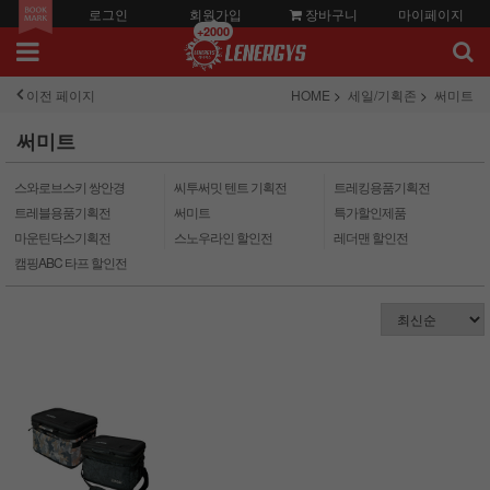
로그인
회원가입
장바구니
마이페이지
+2000
이전 페이지
HOME
세일/기획존
써미트
써미트
스와로브스키 쌍안경
씨투써밋 텐트 기획전
트레킹용품기획전
트레블용품기획전
써미트
특가할인제품
마운틴닥스기획전
스노우라인 할인전
레더맨 할인전
캠핑ABC 타프 할인전