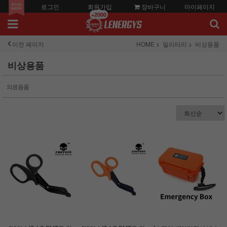
로그인
회원가입
장바구니
마이페이지
+2000
이전 페이지
HOME
밀리터리
비상용품
비상용품
의료용품