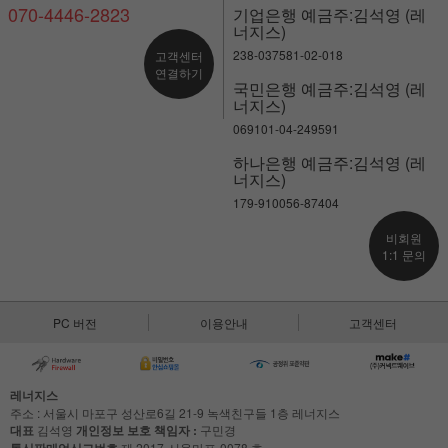
070-4446-2823
기업은행 예금주:김석영 (레
너지스)
238-037581-02-018
고객센터
연결하기
국민은행 예금주:김석영 (레
너지스)
069101-04-249591
하나은행 예금주:김석영 (레
너지스)
179-910056-87404
비회원
1:1 문의
PC 버전
이용안내
고객센터
레너지스
주소 : 서울시 마포구 성산로6길 21-9 녹색친구들 1층 레너지스
대표
김석영
개인정보 보호 책임자 :
구민경
제 2017-서울마포-0078 호