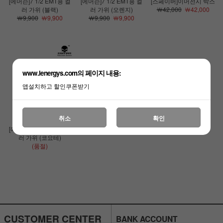
[에머슨]7 1/2 EMT용 컬
[에머슨]7 1/2 EMT용 컬
[스페이버]이머전시 박스
러 가위 (블랙)
러 가위 (오렌지)
￦42,000
￦42,000
￦9,900
￦9,900
￦9,900
￦9,900
www.lenergys.com의 페이지 내용:
앱설치하고 할인쿠폰받기
취소
확인
[에머슨]7 1/2 EMT용 컬
러 가위 (코요테)
(품절)
CUSTOMER CENTER
BANK ACCOUNT