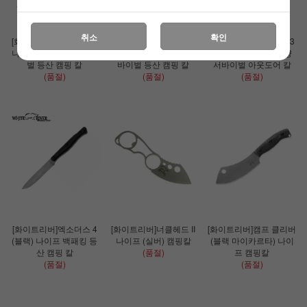
취소
확인
[화이트리버]헌터 (블랙)
[화이트리버]파이어크래
[화이트리버]엑소더스 3
나이프 아웃도어 서바이
프트 나이프 아웃도어 서
소형 캠핑 나이프 사냥
벌 등산 캠핑 칼
바이벌 등산 캠핑 칼
서바이벌 아웃도어 칼
(품절)
(품절)
(품절)
[화이트리버]엑소더스 4
[화이트리버]너클헤드 II
[화이트리버]캠프 클리버
(블랙) 나이프 백패킹 등
나이프 (실버) 캠핑칼
(블랙 마이카르타) 나이
산 캠핑 칼
(품절)
프 캠핑칼
(품절)
(품절)