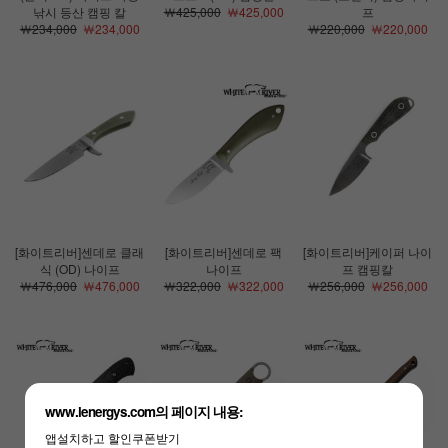
낚시 등산 캠핑 칼
￦425,000
￦425,000
프
￦234,000
￦234,000
￦220,000
￦220,000
[화이트리버]센데로 클래
[화이트리버]센데로 팩
[화이트리버]케이퍼 나이
식 (OD) 나이프
나이프
프 캠핑칼
￦476,000
￦476,000
￦322,000
￦322,000
￦256,000
￦256,000
www.lenergys.com의 페이지 내용:
앱설치하고 할인쿠폰받기