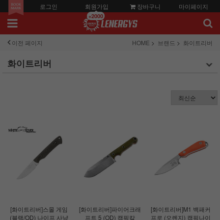
로그인
회원가입
장바구니
마이페이지
+2000
이전 페이지
HOME
브랜드
화이트리버
화이트리버
[화이트리버]스몰 게임
[화이트리버]파이어크래
[화이트리버]M1 백패커
(블랙/OD) 나이프 사냥
프트 5 (OD) 캠핑칼
프로 (오렌지) 캠핑나이