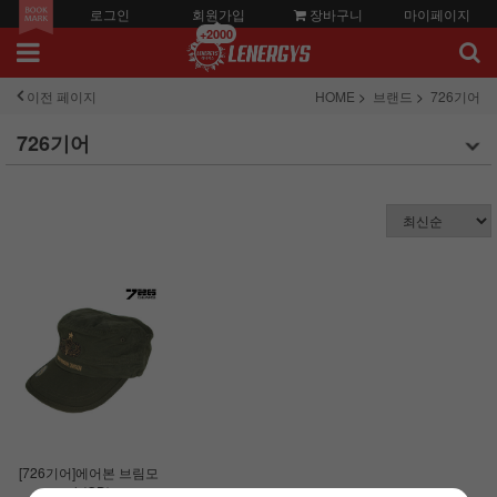
로그인
회원가입
장바구니
마이페이지
+2000
이전 페이지
HOME
브랜드
726기어
726기어
[726기어]에어본 브림모
자 (OD)