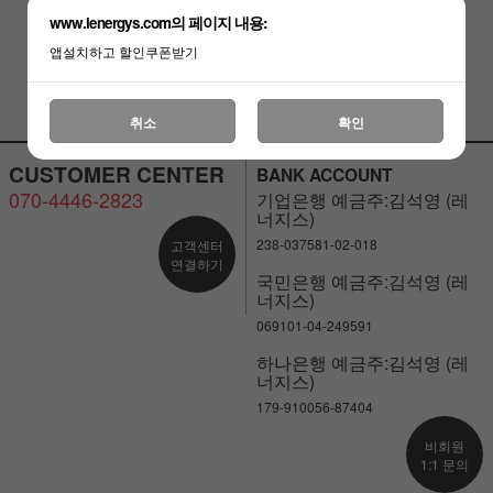
￦12,000
￦12,000
www.lenergys.com의 페이지 내용:
앱설치하고 할인쿠폰받기
취소
확인
CUSTOMER CENTER
BANK ACCOUNT
070-4446-2823
기업은행 예금주:김석영 (레
너지스)
238-037581-02-018
고객센터
연결하기
국민은행 예금주:김석영 (레
너지스)
069101-04-249591
하나은행 예금주:김석영 (레
너지스)
179-910056-87404
비회원
1:1 문의