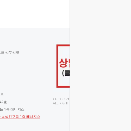
코프 씨투써밋
 호
COPYRIGHT(C).
42호
ALL RIGHT RESERVED.
구들 1층 레너지스
-9 녹색친구들 1층 레너지스