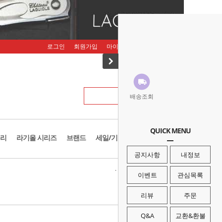
로그인
회원가입
마이페이지
주문조회
장바구니
배송조회
QUICK MENU
리
라기올 시리즈
브랜드
세일/기획존
공지사항
내정보
· HOME
>
브랜드
>
조커나이프
이벤트
관심목록
리뷰
주문
Q&A
교환&환불