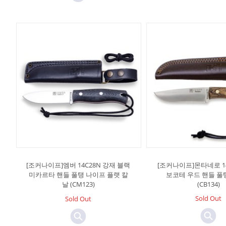
[조커나이프]엠버 14C28N 강재 블랙
[조커나이프]몬타네로 14
미카르타 핸들 풀탱 나이프 플랫 칼
보코테 우드 핸들 풀
날 (CM123)
(CB134)
Sold Out
Sold Out