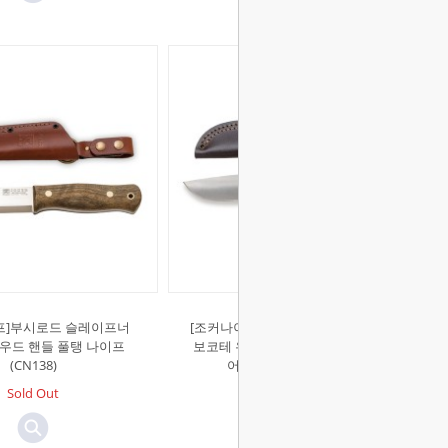
프]부시로드 슬레이프너
[조커나이프]몬타네로 14C28N 강재
 우드 핸들 풀탱 나이프
보코테 우드 핸들 풀탱 나이프 파이
(CN138)
어스틸 포함 (CB134-P)
Sold Out
Sold Out