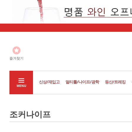
즐겨찾기
신상/재입고
멀티툴/나이프/광학
등산/트레킹
MENU
조커나이프