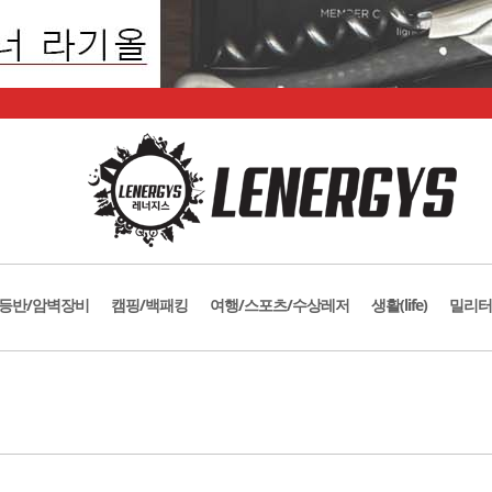
등반/암벽장비
캠핑/백패킹
여행/스포츠/수상레저
생활(life)
밀리터