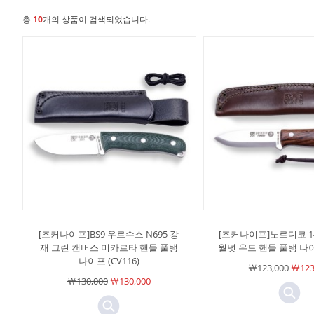
총
10
개의 상품이 검색되었습니다.
[조커나이프]BS9 우르수스 N695 강
[조커나이프]노르디코 14
재 그린 캔버스 미카르타 핸들 풀탱
월넛 우드 핸들 풀탱 나이프
나이프 (CV116)
￦123,000
￦123
￦130,000
￦130,000