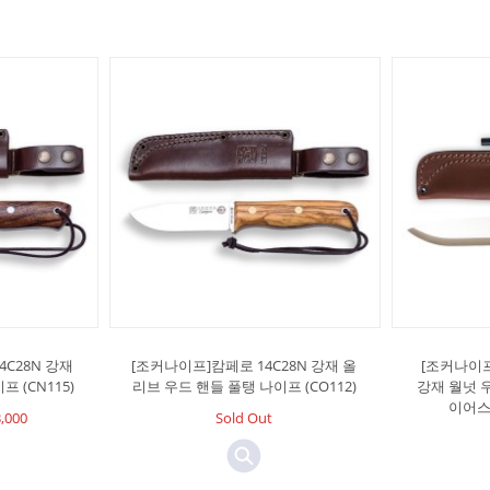
C28N 강재
[조커나이프]캄페로 14C28N 강재 올
[조커나이
 (CN115)
리브 우드 핸들 풀탱 나이프 (CO112)
강재 월넛 
이어스틸
,000
Sold Out