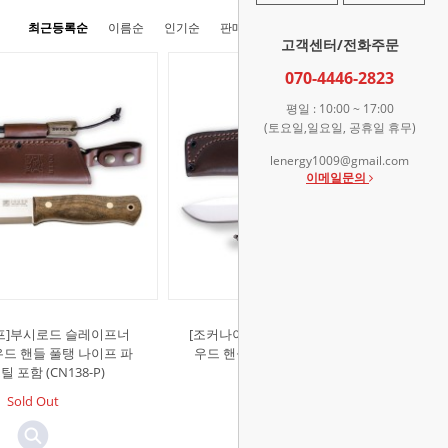
최근등록순
이름순
인기순
판매순
높은가격순
낮은가격순
고객센터/전화주문
070-4446-2823
평일 : 10:00 ~ 17:00
(토요일,일요일, 공휴일 휴무)
lenergy1009@gmail.com
이메일문의
프]부시로드 슬레이프너
[조커나이프]노마드 N695 강재 월넛
우드 핸들 풀탱 나이프 파
우드 핸들 풀탱 나이프 파이어스틸
 포함 (CN138-P)
포함 (CN125-P)
Sold Out
Sold Out