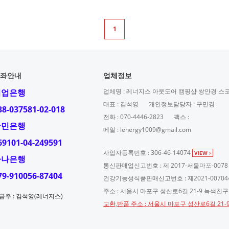
1
좌안내
업체정보
기업은행
업체명 : 레너지스 아웃도어 캠핑샵 쌍안경 스
대표 : 김석영
개인정보담당자 : 구민경
38-037581-02-018
전화 : 070-4446-2823
팩스 :
국민은행
메일 : lenergy1009@gmail.com
69101-04-249591
사업자등록번호 : 306-46-14074
VIEW
하나은행
통신판매업신고번호 : 제 2017-서울마포-0078
79-910056-87404
건강기능성식품판매신고번호 : 제2021-00704
주소 : 서울시 마포구 성산로6길 21-9 녹색친
금주 : 김석영(레너지스)
교환,반품 주소 : 서울시 마포구 성산로6길 21