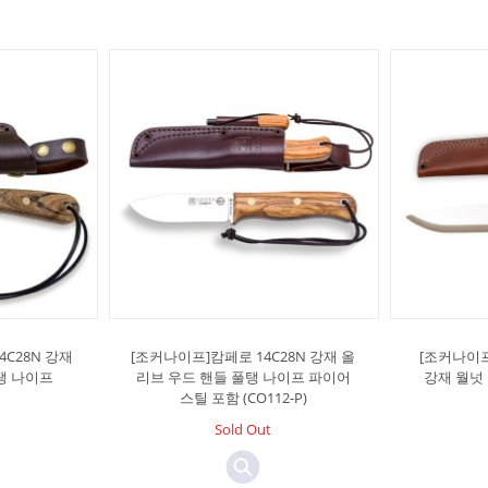
C28N 강재
[조커나이프]캄페로 14C28N 강재 올
[조커나이
탱 나이프
리브 우드 핸들 풀탱 나이프 파이어
강재 월넛
스틸 포함 (CO112-P)
Sold Out