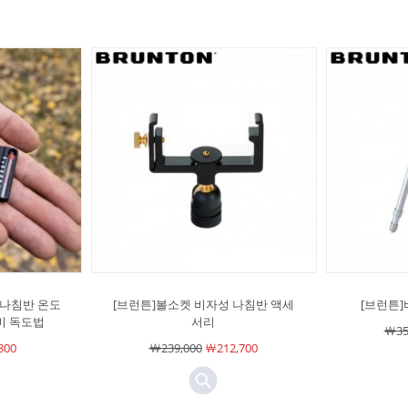
스 나침반 온도
[브런튼]볼소켓 비자성 나침반 액세
[브런튼
비 독도법
서리
￦35
800
￦239,000
￦212,700