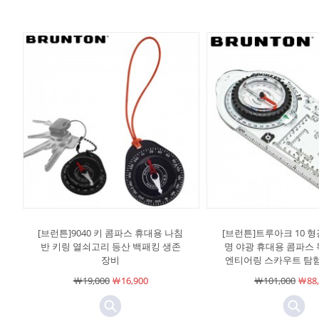
[브런튼]9040 키 콤파스 휴대용 나침
[브런튼]트루아크 10 형
반 키링 열쇠고리 등산 백패킹 생존
명 야광 휴대용 콤파스
장비
엔티어링 스카우트 탐험
￦19,000
￦16,900
￦101,000
￦88,