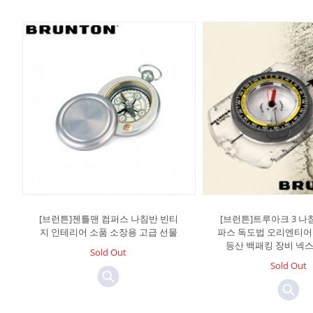
[브런튼]젠틀맨 컴퍼스 나침반 빈티
[브런튼]트루아크 3 나
지 인테리어 소품 소장용 고급 선물
파스 독도법 오리엔티어
등산 백패킹 장비 넥
Sold Out
Sold Out