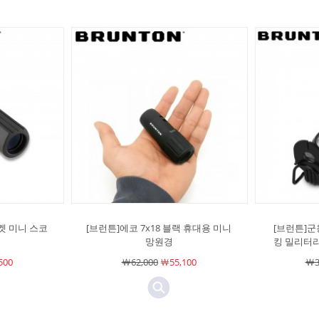
포켓 미니 스코
[브런튼]에코 7x18 블랙 휴대용 미니
[브런튼]군
망원경
킹 밀리터
500
￦62,000
￦55,100
￦3