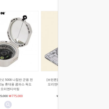
싯 5008 나침반 군용 전
[브런튼]트루아크 20 나침반 독도법
성능 휴대용 콤파스 독도
오리엔티어링 등산 백패킹 휴대용
 오리엔티어링
고성능 콤파스
5,000
￦775,000
￦157,000
￦135,000