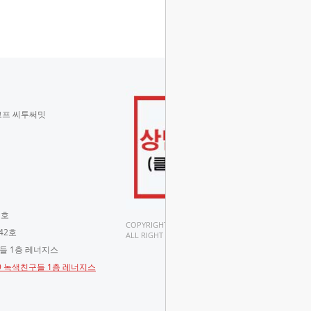
코프 씨투써밋
 호
COPYRIGHT(C).
42호
ALL RIGHT RESERVED.
구들 1층 레너지스
-9 녹색친구들 1층 레너지스