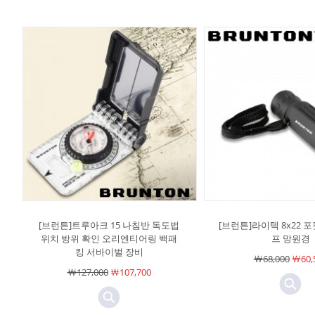
[브런튼]트루아크 15 나침반 독도법
[브런튼]라이텍 8x22 
위치 방위 확인 오리엔티어링 백패
프 망원경
킹 서바이벌 장비
￦68,000
￦60,
￦127,000
￦107,700