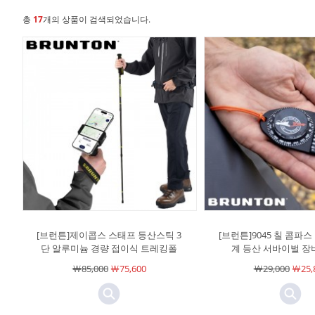
총
17
개의 상품이 검색되었습니다.
[브런튼]제이콥스 스태프 등산스틱 3
[브런튼]9045 칠 콤파
단 알루미늄 경량 접이식 트레킹폴
계 등산 서바이벌 장
￦85,000
￦75,600
￦29,000
￦25,