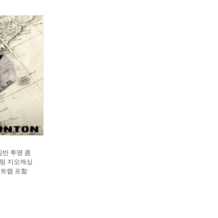
침반 투명 콤
링 지오캐싱
스트랩 포함