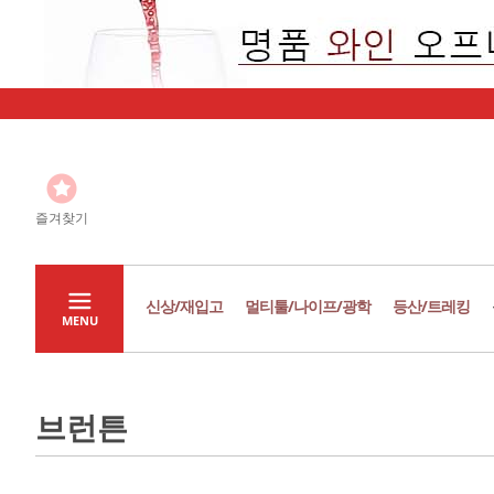
즐겨찾기
신상/재입고
멀티툴/나이프/광학
등산/트레킹
MENU
브런튼