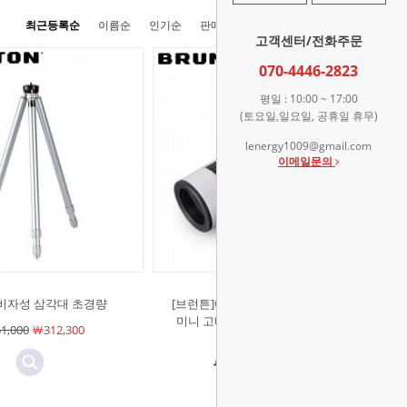
최근등록순
이름순
인기순
판매순
높은가격순
낮은가격순
고객센터/전화주문
070-4446-2823
평일 : 10:00 ~ 17:00
(토요일,일요일, 공휴일 휴무)
lenergy1009@gmail.com
이메일문의
]비자성 삼각대 초경량
[브런튼]에코 줌 10-30x21 V2 휴대용
미니 고배율 망원경 포켓스코프 단
1,000
￦312,300
망경 단안경
￦107,000
￦95,200