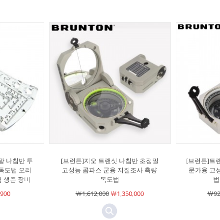
광 나침반 투
[브런튼]지오 트랜싯 나침반 초정밀
[브런튼]트랜
 독도법 오리
고성능 콤파스 군용 지질조사 측량
문가용 고
 생존 장비
독도법
법
900
￦1,612,000
￦1,350,000
￦92