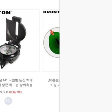
용 M1 나침반 등산 백패
[브런튼]9041 글로우 콤파스 나침반
리 생존 독도법 방위측정
키링 야광 등산 백패킹 방위측정
9,000
￦34,700
￦24,000
￦21,300