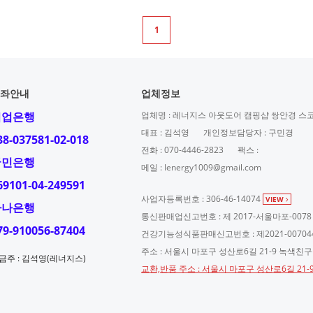
1
좌안내
업체정보
기업은행
업체명 : 레너지스 아웃도어 캠핑샵 쌍안경 스
대표 : 김석영
개인정보담당자 : 구민경
38-037581-02-018
전화 : 070-4446-2823
팩스 :
국민은행
메일 : lenergy1009@gmail.com
69101-04-249591
사업자등록번호 : 306-46-14074
VIEW
하나은행
통신판매업신고번호 : 제 2017-서울마포-0078
79-910056-87404
건강기능성식품판매신고번호 : 제2021-00704
주소 : 서울시 마포구 성산로6길 21-9 녹색친
금주 : 김석영(레너지스)
교환,반품 주소 : 서울시 마포구 성산로6길 21