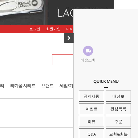
로그인
회원가입
마이페이지
주문조회
장바구니
배송조회
QUICK MENU
리
라기올 시리즈
브랜드
세일/기획존
공지사항
내정보
· HOME
>
브랜드
>
브런튼
이벤트
관심목록
리뷰
주문
Q&A
교환&환불