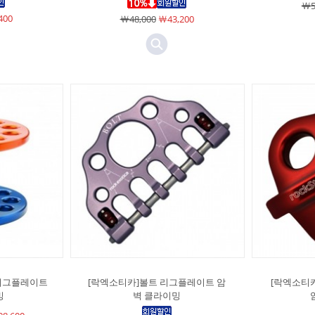
￦5
400
￦48,000
￦43,200
리그플레이트
[락엑소티카]볼트 리그플레이트 암
[락엑소티
밍
벽 클라이밍