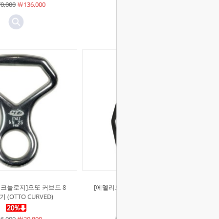
0,000
￦136,000
￦24,000
￦19,200
크놀로지]오또 커브드 8
[에델리드]핸드 크루져 우측용 빌레
 (OTTO CURVED)
이장비