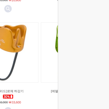
6,000
￦20,800
￦134,000
￦93,800
델리드]로체 하강기
[에델리드]한니발 8자 하강기
8,000
￦33,600
￦40,000
￦28,000