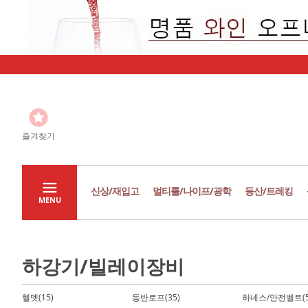
즐겨찾기
신상/재입고
멀티툴/나이프/광학
등산/트레킹
MENU
하강기/빌레이장비
헬멧(15)
등반로프(35)
하네스/안전벨트(5