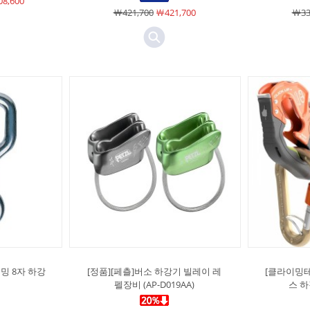
8,600
￦421,700
￦421,700
￦33
밍 8자 하강
[정품][페츨]버소 하강기 빌레이 레
[클라이밍
펠장비 (AP-D019AA)
스 하강