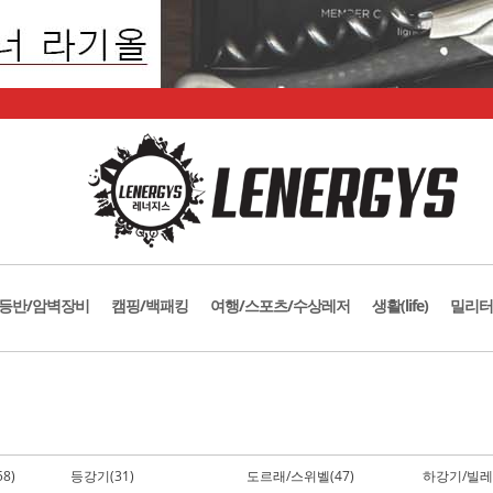
등반/암벽장비
캠핑/백패킹
여행/스포츠/수상레저
생활(life)
밀리터
8)
등강기(31)
도르래/스위벨(47)
하강기/빌레