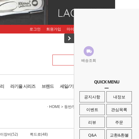
로그인
회원가입
마이페이지
주문조회
장바구니
배송조회
QUICK MENU
리
라기올 시리즈
브랜드
세일/기획존
공지사항
내정보
· HOME
>
등반/암벽장비
>
하강기/빌레이장비
이벤트
관심목록
리뷰
주문
이장비(52)
퀵드로(48)
카라비너(81)
Q&A
교환&환불