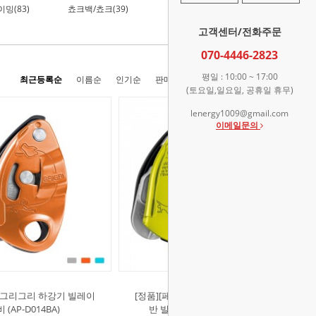
밍(83)
쵸크백/쵸크(39)
산업/안전용품(282)
고객센터/전화주문
070-4446-2823
평일 : 10:00 ~ 17:00
최근등록순
이름순
인기순
판매순
높은가격순
낮은가격순
(토요일,일요일, 공휴일 휴무)
lenergy1009@gmail.com
이메일문의
츨]그리그리 하강기 빌레이
[정품][페츨]그리그리 + 클라이밍 등
 (AP-D014BA)
반 빌레이 장비 (AP-D015AA)