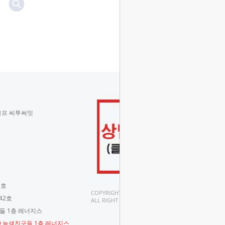
코프 씨투써밋
 호
COPYRIGHT(C).
42호
ALL RIGHT RESERVED.
구들 1층 레너지스
-9 녹색친구들 1층 레너지스