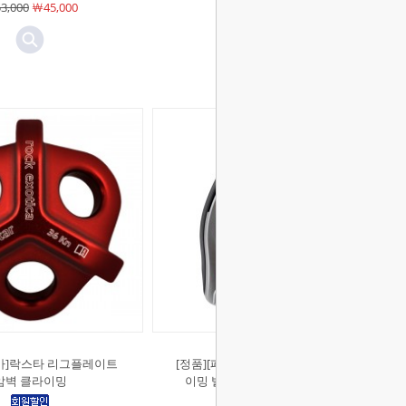
3,000
￦45,000
￦62,000
￦43,400
카]락스타 리그플레이트
[정품][페츨]네옥스 암장 암벽 클라
암벽 클라이밍
이밍 빌레이 장비 (AP-D016AA)