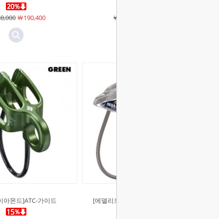
8,000
￦190,400
￦275,000
￦220,000
이아몬드]ATC-가이드
[에델리드]메가 줄 하강기 확보기 암
벽 클라이밍