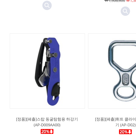
￦1,508,600
￦1,50
[정품][페츨]스탑 동굴탐험용 하강기
[정품][페츨]휘트 클라이
(AP-D009AA00)
기 (AP-D02)