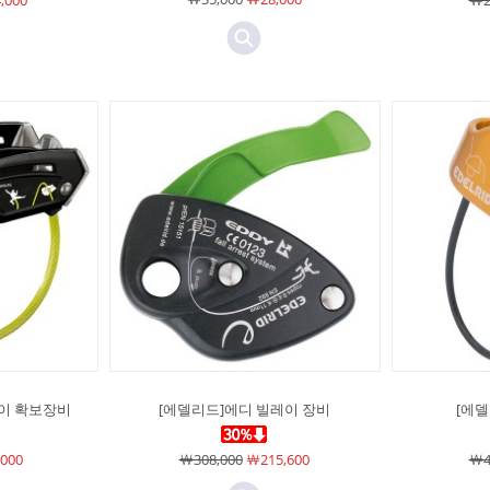
,000
￦2
레이 확보장비
[에델리드]에디 빌레이 장비
[에
000
￦308,000
￦215,600
￦4