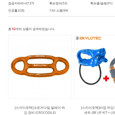
잠금카라비너(137)
확보장비(53)
확보줄/슬링(91)
인공홀드(8)
기타 소품(94)
총
52
개의 상품이 검색되었습니다.
[스카이로텍]크로커다일 빌레이 하
[스카이로텍]비업 하강
강 장비 (CROCODILE)
세트 (BE UP KIT + LE