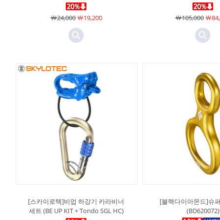
￦24,000
￦19,200
￦105,000
￦84,
[스카이로텍]비업 하강기 카라비너
[블랙다이아몬드]슈퍼
세트 (BE UP KIT + Tondo SGL HC)
(BD620072)