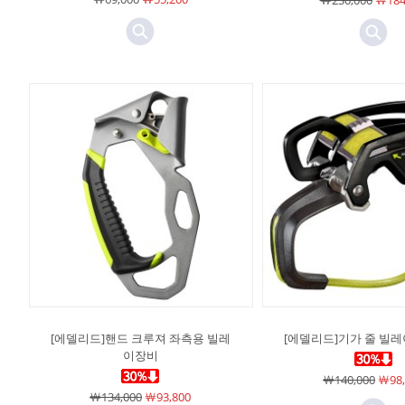
￦230,000
￦184
[에델리드]핸드 크루져 좌측용 빌레
[에델리드]기가 줄 빌
이장비
￦140,000
￦98,
￦134,000
￦93,800