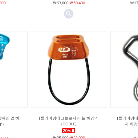
000
￦63,000
￦50,400
￦17
파인 업 하
[클라이밍테크놀로지]더블 하강기
[클라이밍테
p)
(DOBLE)
자 하강기
￦35,000
￦28,000