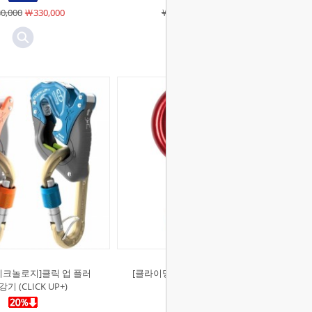
0,000
￦330,000
￦324,000
￦259,200
테크놀로지]클릭 업 플러
[클라이밍테크놀로지]오또 8자 하강
기 (CLICK UP+)
기 (Otto)