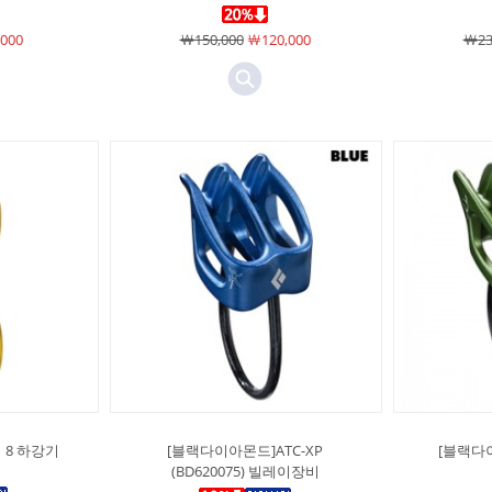
000
￦150,000
￦120,000
￦23
 8 하강기
[블랙다이아몬드]ATC-XP
[블랙다
(BD620075) 빌레이장비