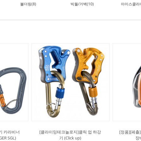
볼더링(8)
빅월/거벽(10)
아이스클라이
기 카라비너
[클라이밍테크놀로지]클릭 업 하강
[정품][페
GER SGL)
기 (Click up)
장비