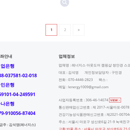
1
2
좌안내
업체정보
기업은행
업체명 : 레너지스 아웃도어 캠핑샵 쌍안경 스
대표 : 김석영
개인정보담당자 : 구민경
38-037581-02-018
전화 : 070-4446-2823
팩스 :
국민은행
메일 : lenergy1009@gmail.com
69101-04-249591
사업자등록번호 : 306-46-14074
VIEW
하나은행
통신판매업신고번호 : 제 2017-서울마포-0078
79-910056-87404
건강기능성식품판매신고번호 : 제2021-00704
주소 : 서울시 마포구 성산로6길 21-9 녹색친
금주 : 김석영(레너지스)
교환,반품 주소 : 서울시 마포구 성산로6길 21