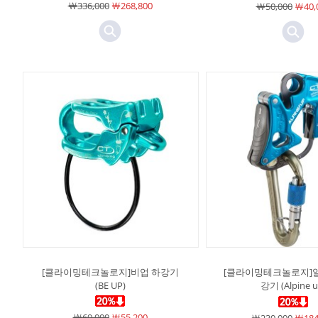
￦336,000
￦268,800
￦50,000
￦40,
[클라이밍테크놀로지]비업 하강기
[클라이밍테크놀로지]알
(BE UP)
강기 (Alpine u
￦69,000
￦55,200