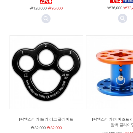
￦36,000
￦32,
￦120,000
￦96,000
[락엑소티카]트리 리그 플레이트
[락엑소티카]에이조프 
암벽 클라이
￦82,000
￦82,000