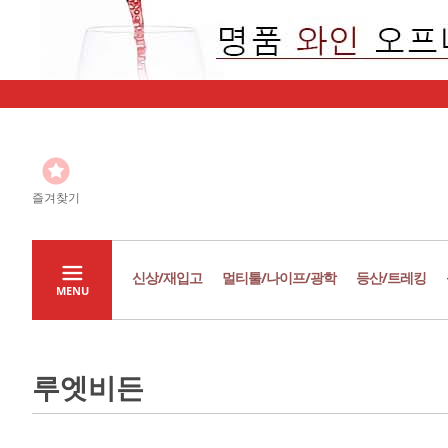
즐겨찾기
신상/재입고
멀티툴/나이프/광학
등산/트레킹
MENU
루엣비든