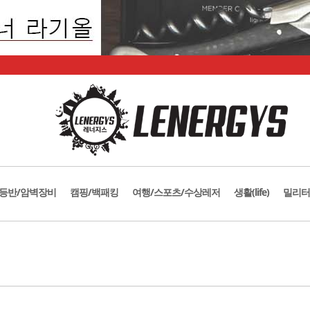
등반/암벽장비
캠핑/백패킹
여행/스포츠/수상레저
생활(life)
밀리터