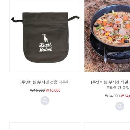
[루엣비든]부시팬 전용 파우치
[루엣비든]부시팬 와일
후라이팬 통
￦16,000
￦16,000
￦34,000
￦34,