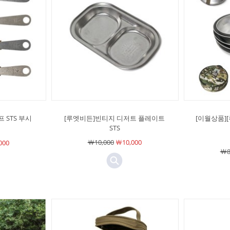
 STS 부시
[루엣비든]빈티지 디저트 플레이트
[이월상품]
STS
￦10,000
￦10,000
000
￦8