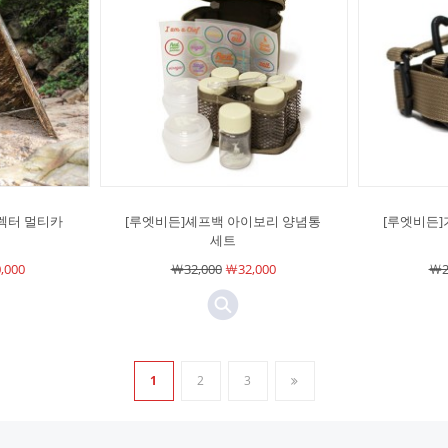
렉터 멀티카
[루엣비든]셰프백 아이보리 양념통
[루엣비든
세트
,000
￦32,000
￦32,000
￦2
1
2
3