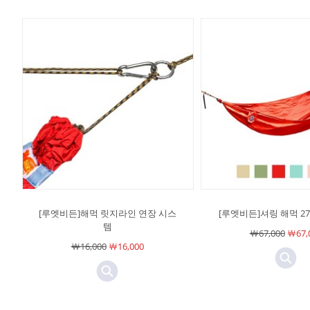
[루엣비든]해먹 릿지라인 연장 시스
[루엣비든]셔링 해먹 2
템
￦67,000
￦67,
￦16,000
￦16,000