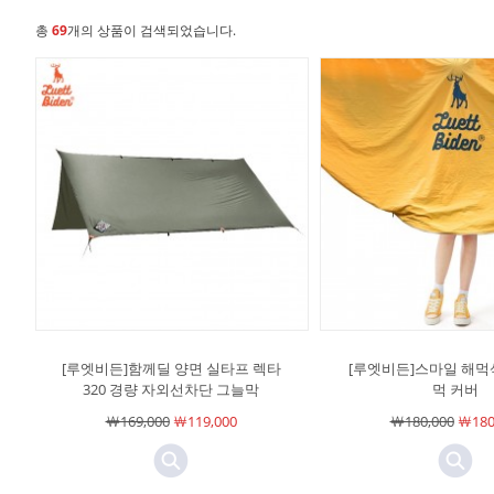
총
69
개의 상품이 검색되었습니다.
[루엣비든]함께딜 양면 실타프 렉타
[루엣비든]스마일 해먹삭
320 경량 자외선차단 그늘막
먹 커버
￦169,000
￦119,000
￦180,000
￦180