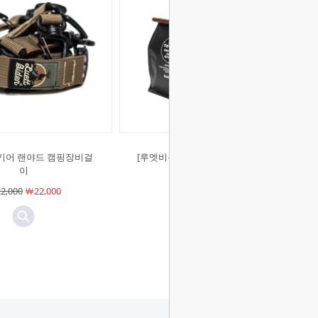
]기어 랜야드 캠핑장비걸
[루엣비든]LNT 팩 세트 제로웨이스
이
트 음식밀봉팩
2,000
￦22,000
￦9,800
￦9,800