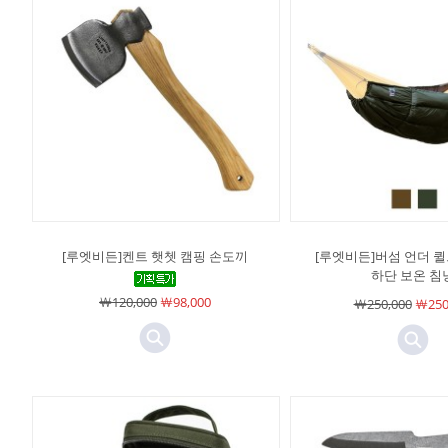
[루엣비든]켄트 햇쳇 캠핑 손도끼
[루엣비든]버섬 언더 퀼트
하단 보온 침
￦120,000
￦98,000
￦250,000
￦250