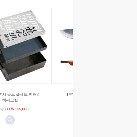
부시 큐브 풀세트 백패킹
[루엣비든]대장 미니 식칼
캠핑그릴
￦54,000
￦54,000
9,000
￦169,000