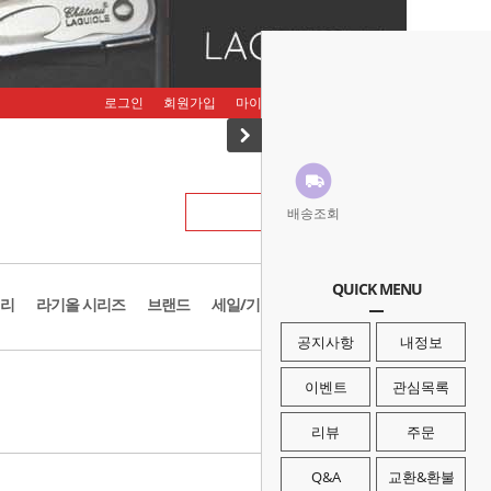
로그인
회원가입
마이페이지
주문조회
장바구니
배송조회
QUICK MENU
리
라기올 시리즈
브랜드
세일/기획존
공지사항
내정보
· HOME
>
브랜드
>
루엣비든
이벤트
관심목록
리뷰
주문
Q&A
교환&환불