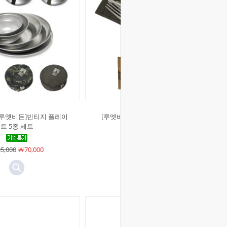
[루엣비든]빈티지 플레이
[루엣비든]빈티지 커트러리 세트
트 5종 세트
￦39,300
￦37,000
5,000
￦70,000