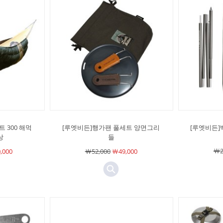
 300 해먹
[루엣비든]행가팬 풀세트 양면그리
[루엣비든]
낭
들
￦2
,000
￦52,000
￦49,000