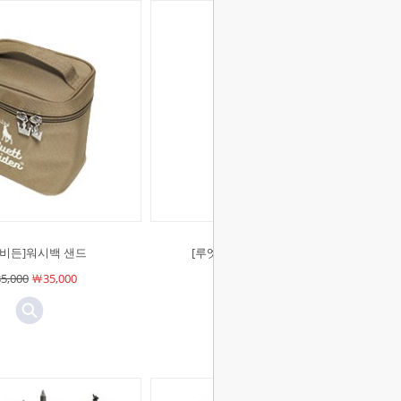
엣비든]워시백 샌드
[루엣비든]빈티지 스크래퍼
5,000
￦35,000
￦6,500
￦6,500