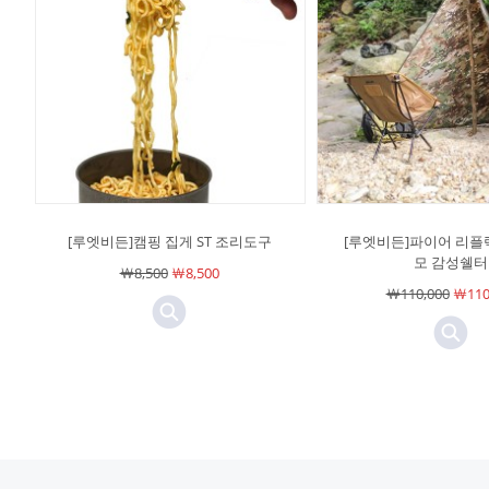
[루엣비든]캠핑 집게 ST 조리도구
[루엣비든]파이어 리플
모 감성쉘터
￦8,500
￦8,500
￦110,000
￦110