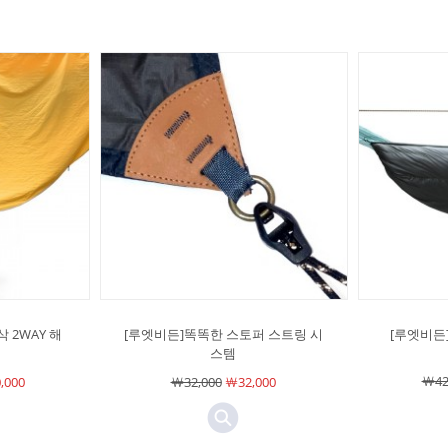
 2WAY 해
[루엣비든]똑똑한 스토퍼 스트링 시
[루엣비든
스템
￦42
,000
￦32,000
￦32,000