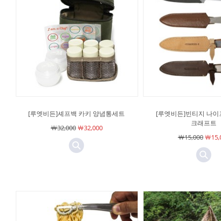
[루엣비든]셰프백 카키 양념통세트
[루엣비든]빈티지 나이프
크래프트
￦32,000
￦32,000
￦15,000
￦15,