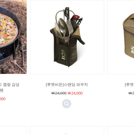
드 캠핑 감성
[루엣비든]스탠딩 파우치
[루
철팬
￦24,000
￦24,000
￦3
000