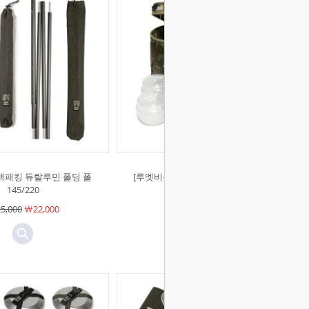
백패킹 듀랄루민 폴딩 폴
[루엣비든]셰프백 멀티카모 양념통
145/220
세트
5,000
￦22,000
￦32,000
￦32,000