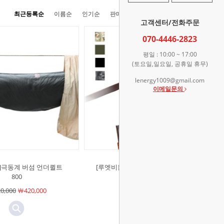
최근등록순
이름순
인기순
판매순
높은가격순
낮은가격순
고객센터/전화주문
070-4446-2823
평일 : 10:00 ~ 17:00
(토요일,일요일, 공휴일 휴무)
lenergy1009@gmail.com
이메일문의
]극동계 버섬 언더퀼트
[루엣비든]트리 허거 캠핑해먹 나무
800
보호패드
0,000
￦420,000
￦19,000
￦19,000