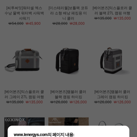
[씨투써밋]워터셀 엑스
[미스테리월]보틀팩 코듀
[베어본즈]익스플로러 쿨
수낭 물백 워터백 샤워백
라 소형 배낭 패킹용 미
러 블랙 27L 캠핑 여행
샤워기
니 쿨러
￦135,000
￦135,000
￦54,000
￦45,900
￦28,000
￦28,000
[베어본즈]익스플로러 쿨
[베어본즈]램블러 쿨러
[베어본즈]램블러 쿨러
러 그레이 27L 캠핑 여행
블랙 캠핑 하이킹
그레이 캠핑 하이킹
￦135,000
￦135,000
￦126,000
￦126,000
￦126,000
￦126,000
www.lenergys.com의 페이지 내용: