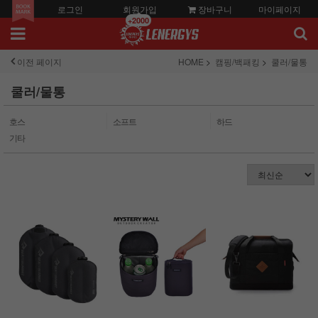
로그인
회원가입
장바구니
마이페이지
+2000
이전 페이지
HOME
캠핑/백패킹
쿨러/물통
쿨러/물통
호스
소프트
하드
기타