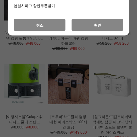
앱설치하고 할인쿠폰받기
취소
확인
[키녹스]워터저그 보온보
[마운트하이커]캐리어 쿨
[이정시스템]Colapz 워
냉 캠핑 물통 1.9L 3.8L
러 36L 이동식 바퀴 캠핑
터저그 8리터
￦48,000
￦48,000
하드쿨러
￦58,200
￦58,200
￦99,000
￦99,000
[이정시스템]Colapz 워
[트루버]하드쿨러 캠핑
[힐그라운드]킵프레쉬백
터저그 쿨러 스탠드
대형 아이스박스 100시
백패킹 캠핑 피크닉 낚시
￦8,000
￦8,000
간 보냉
타이벡 소프트 보냉백 쿨
￦149,000
￦149,000
러 아이스박스