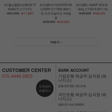
[이월상품][버프]B/H2.Tf
[버프]B/nO HUNTER MI
[버프]B/L.HatNP SOLID
NANCY (111107)
LITARY (117962.846.1
- Grey (113519.937.10)
￦21,000
￦17,800
0) 오리지날버프 4계절
￦38,000
￦38,000
용
￦29,000
￦29,000
더보기
CUSTOMER CENTER
BANK ACCOUNT
070-4446-2823
기업은행 예금주:김석영 (레
너지스)
238-037581-02-018
고객센터
연결하기
국민은행 예금주:김석영 (레
너지스)
069101-04-249591