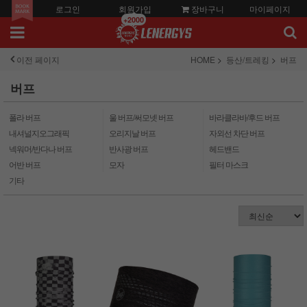
로그인
회원가입
장바구니
마이페이지
+2000
이전 페이지
HOME
등산/트레킹
버프
버프
폴라 버프
울 버프/써모넷 버프
바라클라바/후드 버프
내셔널지오그래픽
오리지날 버프
자외선 차단 버프
넥워머/반다나 버프
반사광 버프
헤드밴드
어반 버프
모자
필터 마스크
기타