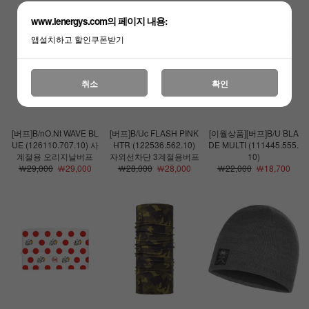
www.lenergys.com의 페이지 내용:
앱설치하고 할인쿠폰받기
취소
확인
[버프]B/nO.Nt WAVE BL
[버프]B/Uc FLASH PINK
[이월상품][버프]B/U BLA
UE (126110.707.10) 사
HTR (122536.562.10)
DE MULTI (111445.555.
계절용 오리지날버프
자외선차단 3계절용버프
10)
￦29,000
￦29,000
￦28,000
￦28,000
￦22,000
￦18,700