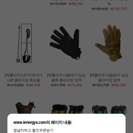
￦110,000
￦88,000
벽
￦128,400
￦102,700
[메톨리우스]이지에이더
[메톨리우스]빌레이 장갑
[메톨리우스]빌레이 장갑
Left 클라이밍 확보줄
블랙 클라이밍 암벽
클라이밍 암벽
￦110,000
￦88,000
￦91,700
￦73,400
￦124,700
￦99,700
www.lenergys.com의 페이지 내용:
앱설치하고 할인쿠폰받기