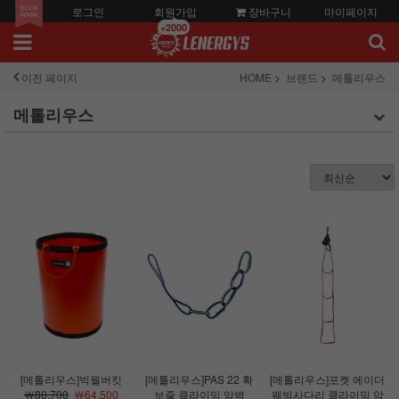
로그인
회원가입
장바구니
마이페이지
+2000
이전 페이지
HOME
브랜드
메톨리우스
메톨리우스
[메톨리우스]빅월버킷
[메톨리우스]PAS 22 확
[메톨리우스]포켓 에이더
￦80,700
￦64,500
보줄 클라이밍 암벽
웨빙사다리 클라이밍 암