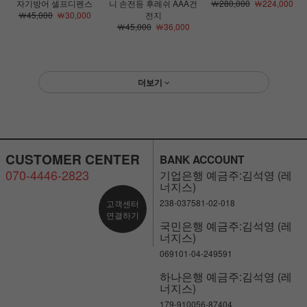
자기방어 셀프디펜스
니 손전등 후레쉬 AAA건
￦280,000
￦224,000
￦45,000
￦30,000
전지
￦45,000
￦36,000
더보기
CUSTOMER CENTER
BANK ACCOUNT
070-4446-2823
기업은행 예금주:김석영 (레
너지스)
238-037581-02-018
고객센터
연결하기
국민은행 예금주:김석영 (레
너지스)
069101-04-249591
하나은행 예금주:김석영 (레
너지스)
179-910056-87404