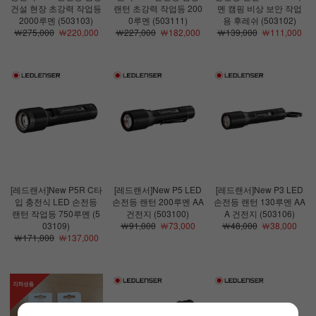
건설 현장 초강력 작업등
랜턴 초강력 작업등 200
멘 캠핑 비상 보안 작업
2000루멘 (503103)
0루멘 (503111)
용 후레쉬 (503102)
￦275,000
￦220,000
￦227,000
￦182,000
￦139,000
￦111,000
[레드랜서]New P5R C타
[레드랜서]New P5 LED
[레드랜서]New P3 LED
입 충전식 LED 손전등
손전등 랜턴 200루멘 AA
손전등 랜턴 130루멘 AA
랜턴 작업등 750루멘 (5
건전지 (503100)
A 건전지 (503106)
03109)
￦91,000
￦73,000
￦48,000
￦38,000
￦171,000
￦137,000