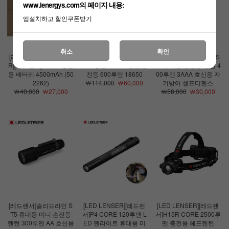
www.lenergys.com의 페이지 내용:
앱설치하고 할인쿠폰받기
취소
확인
[리퍼상품][LED LENSE
[레드랜서]솔리드라인 S
[레드랜서]솔리드라인 S
R][레드랜서]21700 충전
T8R 충전식 LED 랜턴 손
T7 휴대용 손전등 랜턴 4
용 배터리 4500mAh (50
전등 600루멘 18650
00루멘 3AAA 호신용 자
2262)
￦114,000
￦60,000
기방어 셀프디펜스
￦40,000
￦27,000
￦58,000
￦30,000
[레드랜서]솔리드라인 S
[LED LENSER][레드랜
[LED LENSER][레드랜
T5 휴대용 미니 손전등
서]P4 CORE 120루멘 L
서]H15R CORE 2500루
랜턴 300루멘 AA 호신용
ED 펜라이트 휴대용 미
멘 충전용 헤드랜턴