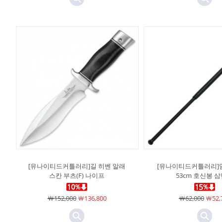
[유나이티드커틀러리]길 히벤 알래
[유나이티드커틀러리]
스칸 부츠(F) 나이프
53cm 호신봉 
￦152,000
￦136,800
￦62,000
￦52,