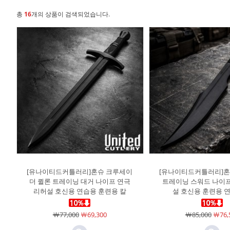
총
16
개의 상품이 검색되었습니다.
[유나이티드커틀러리]혼슈 크루세이
[유나이티드커틀러리]혼
더 퀼론 트레이닝 대거 나이프 연극
트레이닝 스워드 나이프
리허설 호신용 연습용 훈련용 칼
설 호신용 훈련용 
￦77,000
￦69,300
￦85,000
￦76,