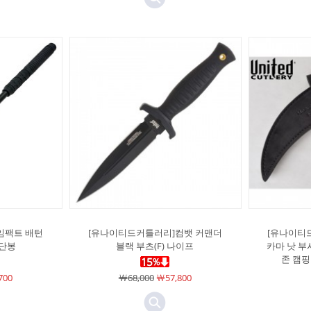
임팩트 배턴
[유나이티드커틀러리]컴뱃 커맨더
[유나이티
삼단봉
블랙 부츠(F) 나이프
카마 낫 
존 캠
700
￦68,000
￦57,800