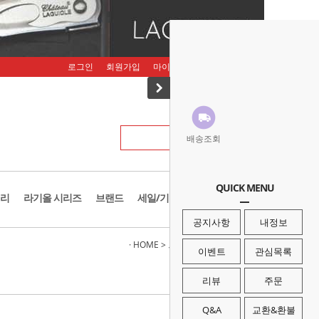
로그인
회원가입
마이페이지
주문조회
장바구니
배송조회
QUICK MENU
리
라기올 시리즈
브랜드
세일/기획존
공지사항
내정보
· HOME
>
브랜드
>
유나이티드 커틀러리
이벤트
관심목록
리뷰
주문
Q&A
교환&환불