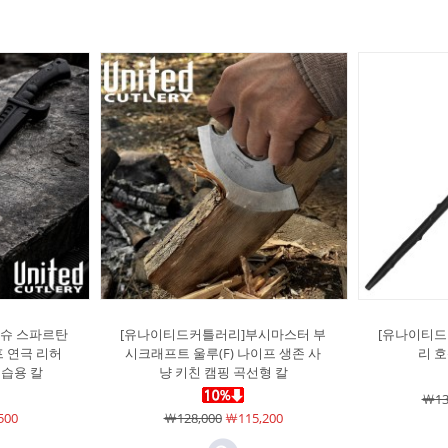
슈 스파르탄
[유나이티드커틀러리]부시마스터 부
[유나이티드
 연극 리허
시크래프트 울루(F) 나이프 생존 사
리 
연습용 칼
냥 키친 캠핑 곡선형 칼
￦13
500
￦128,000
￦115,200