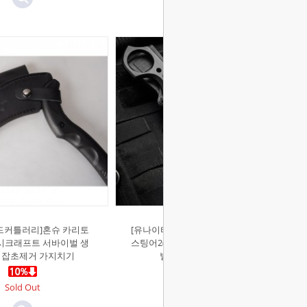
드커틀러리]혼슈 카리토
[유나이티드커틀러리]언더커버 CIA
부시크래프트 서바이벌 생
스팅어2(F) 나이프 아웃도어 서바이
핑 잡초제거 가지치기
벌 사냥 생존 캠핑 칼
Sold Out
Sold Out