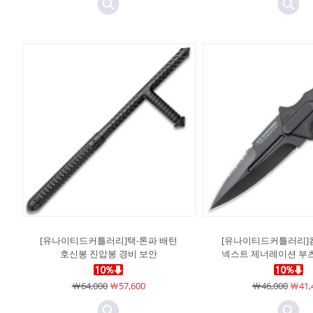
[유나이티드커틀러리]택-톤파 배턴
[유나이티드커틀러리]
호신봉 진압봉 경비 보안
넥스트 제너레이션 부츠
￦64,000
￦57,600
￦46,000
￦41,