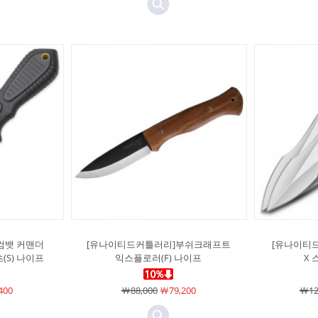
컴뱃 커맨더
[유나이티드커틀러리]부쉬크래프트
[유나이티
(S) 나이프
익스플로러(F) 나이프
X 
400
￦88,000
￦79,200
￦12