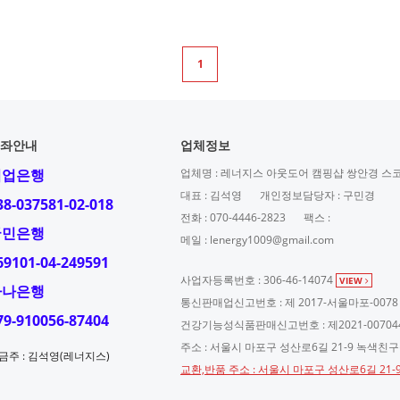
1
좌안내
업체정보
기업은행
업체명 : 레너지스 아웃도어 캠핑샵 쌍안경 스
대표 : 김석영
개인정보담당자 : 구민경
38-037581-02-018
전화 : 070-4446-2823
팩스 :
국민은행
메일 : lenergy1009@gmail.com
69101-04-249591
사업자등록번호 : 306-46-14074
VIEW
하나은행
통신판매업신고번호 : 제 2017-서울마포-0078
79-910056-87404
건강기능성식품판매신고번호 : 제2021-00704
주소 : 서울시 마포구 성산로6길 21-9 녹색친
금주 : 김석영(레너지스)
교환,반품 주소 : 서울시 마포구 성산로6길 21