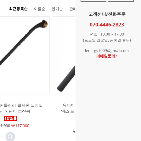
최근등록순
이름순
인기순
판매순
높은가격순
낮은가격순
고객센터/전화주문
070-4446-2823
평일 : 10:00 ~ 17:00
(토요일,일요일, 공휴일 휴무)
lenergy1009@gmail.com
이메일문의
커틀러리]블랙손 실레일
[유나이티드커틀러리]M48 우드맨
호신 지팡이 호신봉
액스 도끼 캠핑도끼 가지치기 땔감
장작
1,000
￦117,900
￦155,000
￦139,500