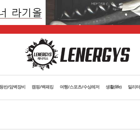
등반/암벽장비
캠핑/백패킹
여행/스포츠/수상레저
생활(life)
밀리터