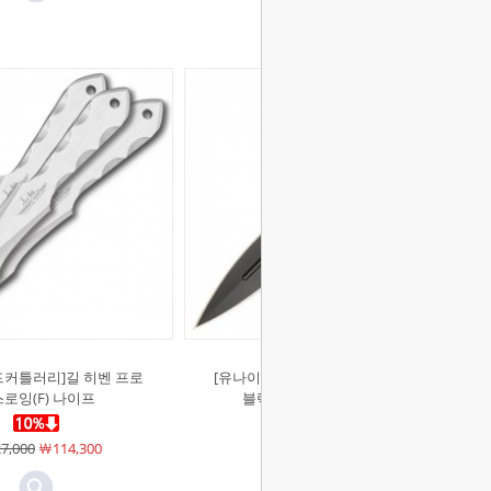
드커틀러리]길 히벤 프로
[유나이티드커틀러리]서브 커맨더
스로잉(F) 나이프
블랙 미니 부츠(F) 나이프
7,000
￦114,300
￦33,000
￦29,700