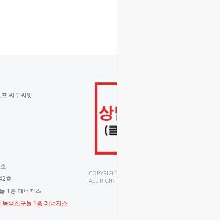
코프 씨투써밋
 호
COPYRIGHT(C).
42호
ALL RIGHT RESERVED.
구들 1층 레너지스
-9 녹색친구들 1층 레너지스