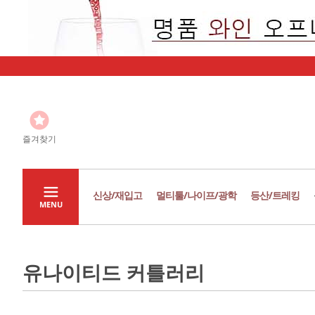
즐겨찾기
신상/재입고
멀티툴/나이프/광학
등산/트레킹
MENU
유나이티드 커틀러리