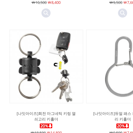
￦10,500
￦8,400
￦9,500
￦7,6
[나잇아이즈]회전 마그네틱 키링 열
[나잇아이즈]듀얼 패스
쇠고리 키홀더
리 키홀더
￦18,500
￦14,800
￦9,500
￦7,6