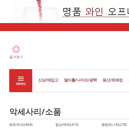
즐겨찾기
신상/재입고
멀티툴/나이프/광학
등산/트레킹
MENU
악세사리/소품
텐트/타프(464)
침낭/매트(410)
캠핑퍼니처(278)