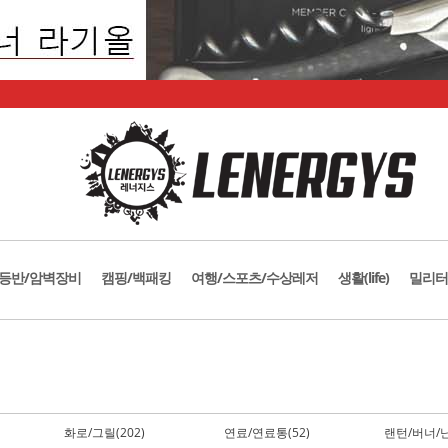
등반/암벽장비
캠핑/백패킹
여행/스포츠/수상레저
생활(life)
밀리터
화로/그릴(202)
연료/연료통(52)
랜턴/버너/난