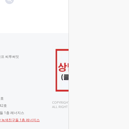
코프 씨투써밋
 호
COPYRIGHT(C).
42호
ALL RIGHT RESERVED.
구들 1층 레너지스
-9 녹색친구들 1층 레너지스