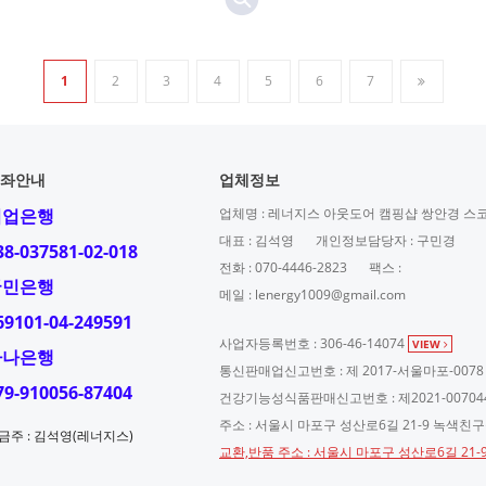
1
2
3
4
5
6
7
좌안내
업체정보
기업은행
업체명 : 레너지스 아웃도어 캠핑샵 쌍안경 스
대표 : 김석영
개인정보담당자 : 구민경
38-037581-02-018
전화 : 070-4446-2823
팩스 :
국민은행
메일 : lenergy1009@gmail.com
69101-04-249591
사업자등록번호 : 306-46-14074
VIEW
하나은행
통신판매업신고번호 : 제 2017-서울마포-0078
79-910056-87404
건강기능성식품판매신고번호 : 제2021-00704
주소 : 서울시 마포구 성산로6길 21-9 녹색친
금주 : 김석영(레너지스)
교환,반품 주소 : 서울시 마포구 성산로6길 21