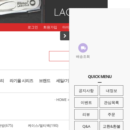
로그인
회원가입
마이페이지
주문조회
장바구니
배송조회
QUICK MENU
리
라기올 시리즈
브랜드
세일/기획존
공지사항
내정보
· HOME
>
캠핑/백패킹
>
악세사리/소품
이벤트
관심목록
리뷰
주문
방(675)
케이스/멀티백(190)
취사도구(401)
Q&A
교환&환불