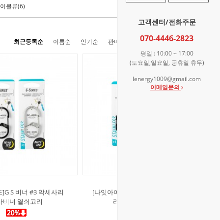
이블류(6)
고객센터/전화주문
070-4446-2823
최근등록순
이름순
인기순
판매순
높은가격순
낮은가격순
평일 : 10:00 ~ 17:00
(토요일,일요일, 공휴일 휴무)
lenergy1009@gmail.com
이메일문의
]G S 비너 #3 악세사리
[나잇아이즈]G S 비너 #1 2pk 악세사
라비너 열쇠고리
리 카라비너 열쇠고리