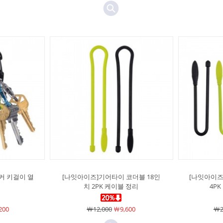
커 키걸이 열
[나잇아이즈]기어타이 코더블 18인
[나잇아이즈
치 2PK 케이블 정리
4PK
200
￦12,000
￦9,600
￦2