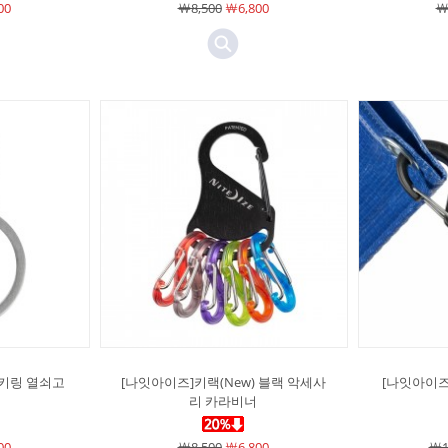
00
￦8,500
￦6,800
￦
 키링 열쇠고
[나잇아이즈]키랙(New) 블랙 악세사
[나잇아이즈]
리 카라비너
00
￦8,500
￦6,800
￦1