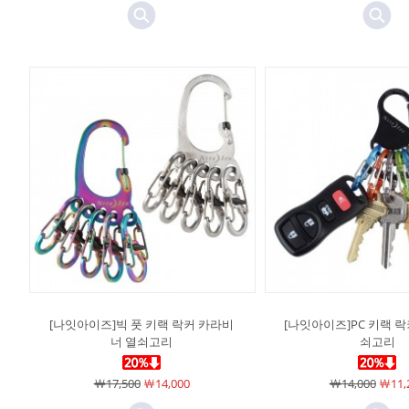
[나잇아이즈]빅 풋 키랙 락커 카라비
[나잇아이즈]PC 키랙 락
너 열쇠고리
쇠고리
￦17,500
￦14,000
￦14,000
￦11,