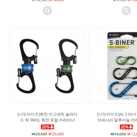
[나잇아이즈]회전 마그네틱 슬라이
[나잇아이즈]AL S 비너 #2
드 락 360도 회전 듀얼 카라비너
악세사리 알루미늄 카
￦25,500
￦20,400
￦16,000
￦12,