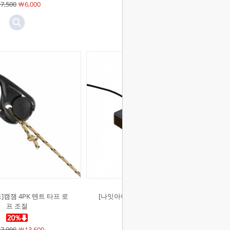
7,500
￦6,000
￦10,500
￦8,400
캠잼 4PK 텐트 타프 로
[나잇아이즈]코드 ID 프로텍션 케이
프 조절
블 정리 커버
7,000
￦13,600
￦11,000
￦8,800