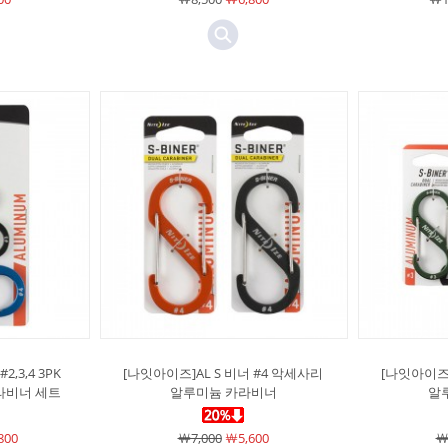
,3,4 3PK
[나잇아이즈]AL S 비너 #4 악세사리
[나잇아이즈]
라비너 세트
알루미늄 카라비너
알
800
￦7,000
￦5,600
￦