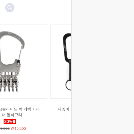
]슬라이드 락 키랙 카라
[나잇아이즈]슬라이드 락 키링 #3 열
비너 열쇠고리
쇠고리 카라비너
9,000
￦15,200
￦8,500
￦6,800