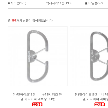
취사소품(176)
악세사리/소품(193)
쿨러/물통(57)
총
193
개의 상품이 검색되었습니다.
[나잇아이즈]B S 비너 #4 B시리즈 듀
[나잇아이즈]B S 비너 #
얼 카라비너 내하중 90kg
얼 카라비너 내하중 