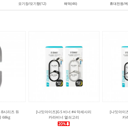
모기장/모기향(12)
해먹(46)
휴대전원/케
3 B시리즈 듀
[나잇아이즈]G S 비너 #4 악세사리
[나잇아이즈
68kg
카라비너 열쇠고리
카