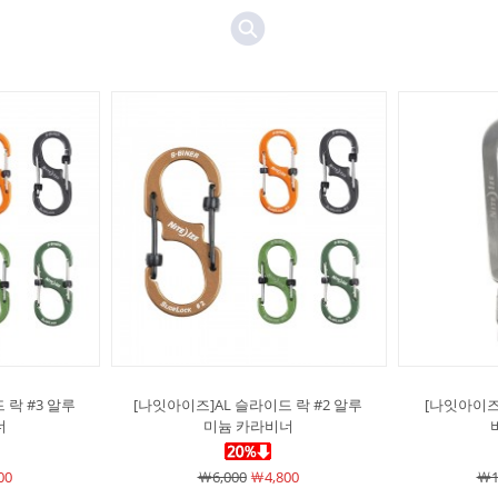
 락 #3 알루
[나잇아이즈]AL 슬라이드 락 #2 알루
[나잇아이즈
너
미늄 카라비너
00
￦6,000
￦4,800
￦1