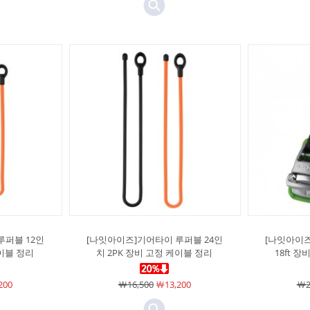
루퍼블 12인
[나잇아이즈]기어타이 루퍼블 24인
[나잇아이
케이블 정리
치 2PK 장비 고정 케이블 정리
18ft 
200
￦16,500
￦13,200
￦2