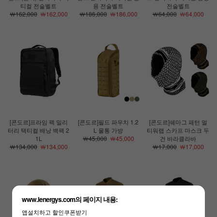
티컬 전술벨트
용 전술벨트
전술벨트
￦162,000
￦162,000
￦186,000
￦186,000
￦64,000
￦64,000
[콘도르]프라임 팩 밀리
[콘도르]필드 파우치 1.2
[콘도르]쉐마그 패턴 멀
터리 택티컬 배낭 백팩 2
L 물통 가방
티워랩 스카프 마스크 두
1L
￦45,000
￦45,000
건 바라클라바
￦134,000
￦134,000
￦17,000
￦17,000
www.lenergys.com의 페이지 내용:
앱설치하고 할인쿠폰받기