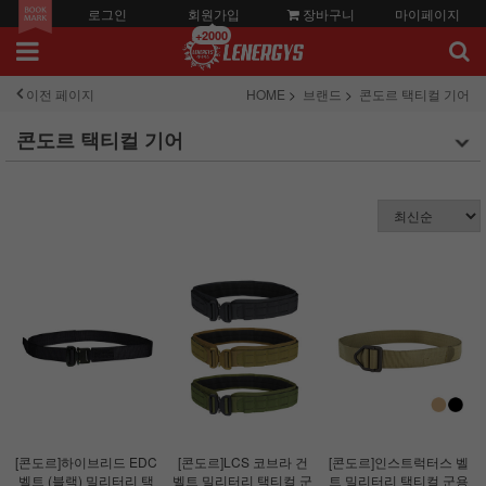
로그인
회원가입
장바구니
마이페이지
+2000
이전 페이지
HOME
브랜드
콘도르 택티컬 기어
콘도르 택티컬 기어
[콘도르]하이브리드 EDC
[콘도르]LCS 코브라 건
[콘도르]인스트럭터스 벨
벨트 (블랙) 밀리터리 택
벨트 밀리터리 택티컬 군
트 밀리터리 택티컬 군용