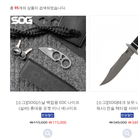
총
95
개의 상품이 검색되었습니다.
[소그][SOG]스날 백업용 EDC 나이프
[소그][SOG]테크 보위
(실버) 휴대용 포켓 미니 넥나이프
워시) 전술 택티컬 서바
￦115,000
￦115,000
￦349,000
￦349