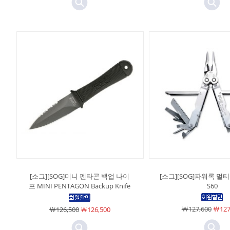
[소그][SOG]미니 펜타곤 백업 나이
[소그][SOG]파워록 멀
프 MINI PENTAGON Backup Knife
S60
￦127,600
￦127
￦126,500
￦126,500