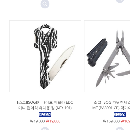
[소그][SOG]키 나이프 지브라 EDC
[소그][SOG]파워엑세
미니 접이식 휴대용 칼 (KEY-101)
MT (PA3001-CP) 
￦19,000
￦19,000
￦169,000
￦169