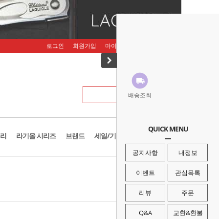
로그인
회원가입
마이페이지
주문조회
장바구니
배송조회
QUICK MENU
리
라기올 시리즈
브랜드
세일/기획존
공지사항
내정보
· HOME
>
브랜드
>
SOG
이벤트
관심목록
리뷰
주문
Q&A
교환&환불