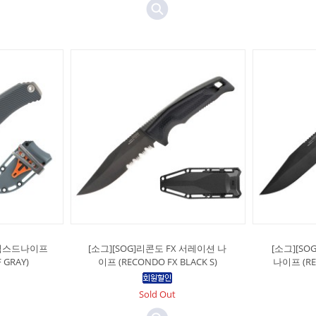
X 픽스드나이프
[소그][SOG]리콘도 FX 서레이션 나
[소그][S
F GRAY)
이프 (RECONDO FX BLACK S)
나이프 (REC
Sold Out