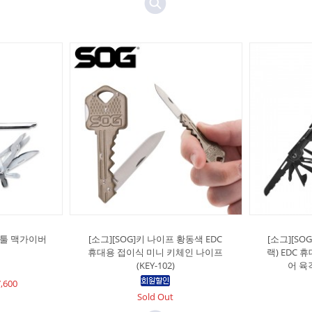
티툴 맥가이버
[소그][SOG]키 나이프 황동색 EDC
[소그][S
휴대용 접이식 미니 키체인 나이프
랙) EDC
(KEY-102)
어 육
,600
Sold Out