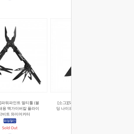
OG]파워파인트 멀티툴 (블
[소그][SOG]TAC AU 컴팩트 오토 폴
 휴대용 맥가이버칼 플라이
딩 나이프 (블랙) 더블락 EDC 포켓 휴
각비트 와이어커터
대용 칼
Sold Out
Sold Out