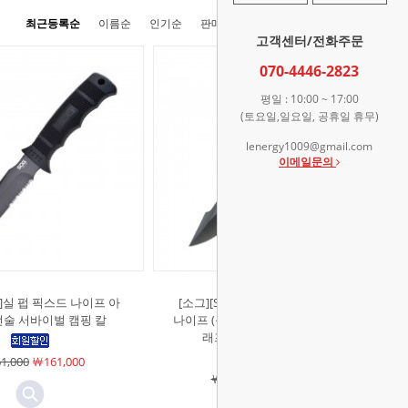
최근등록순
이름순
인기순
판매순
높은가격순
낮은가격순
고객센터/전화주문
070-4446-2823
평일 : 10:00 ~ 17:00
(토요일,일요일, 공휴일 휴무)
lenergy1009@gmail.com
이메일문의
G]실 펍 픽스드 나이프 아
[소그][SOG]실 스트라이크 픽스드
전술 서바이벌 캠핑 칼
나이프 (블랙) 풀탱 아웃도어 부시크
래프트 서바이벌 캠핑 칼
1,000
￦161,000
￦229,000
￦229,000