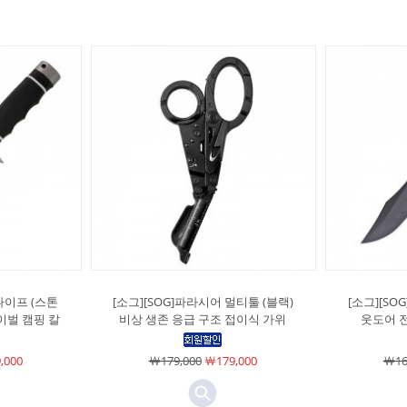
 나이프 (스톤
[소그][SOG]파라시어 멀티툴 (블랙)
[소그][SO
이벌 캠핑 칼
비상 생존 응급 구조 접이식 가위
웃도어 
,000
￦179,000
￦179,000
￦16