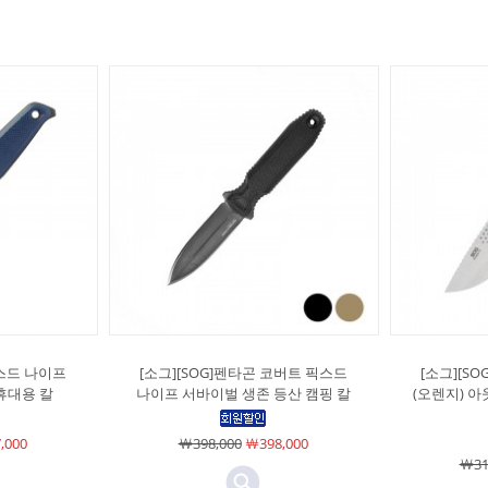
픽스드 나이프
[소그][SOG]펜타곤 코버트 픽스드
[소그][S
휴대용 칼
나이프 서바이벌 생존 등산 캠핑 칼
(오렌지) 아
,000
￦398,000
￦398,000
￦31