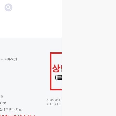
코프 씨투써밋
 호
COPYRIGHT(C).
42호
ALL RIGHT RESERVED.
구들 1층 레너지스
-9 녹색친구들 1층 레너지스