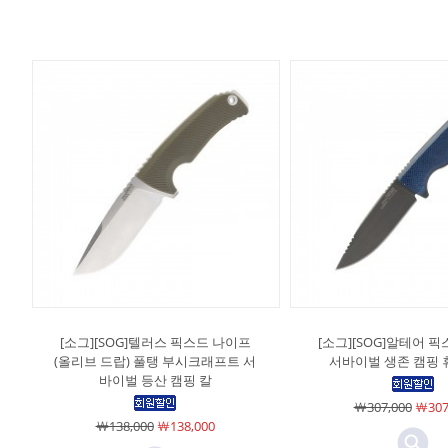
[소그][SOG]텔러스 픽스드 나이프
[소그][SOG]알테어 
(올리브 드랍) 풀탱 부시크래프트 서
서바이벌 생존 캠핑 
바이벌 등산 캠핑 칼
￦307,000
￦307
￦138,000
￦138,000