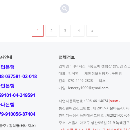
1
2
3
4
좌안내
업체정보
기업은행
업체명 : 레너지스 아웃도어 캠핑샵 쌍안경 스
대표 : 김석영
개인정보담당자 : 구민경
38-037581-02-018
전화 : 070-4446-2823
팩스 :
국민은행
메일 : lenergy1009@gmail.com
69101-04-249591
사업자등록번호 : 306-46-14074
VIEW
하나은행
통신판매업신고번호 : 제 2017-서울마포-0078
79-910056-87404
건강기능성식품판매신고번호 : 제2021-00704
주소 : 서울시 마포구 성산로6길 21-9 녹색친
금주 : 김석영(레너지스)
교환,반품 주소 : 서울시 마포구 성산로6길 21