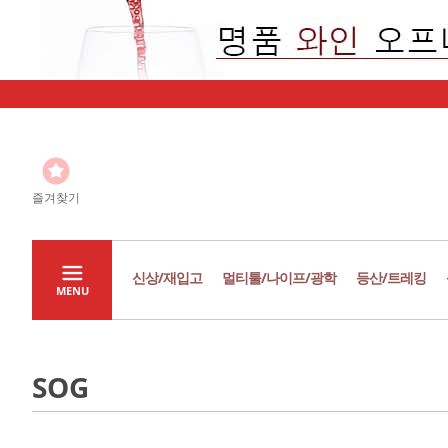
즐겨찾기
신상/재입고
멀티툴/나이프/광학
등산/트레킹
MENU
SOG