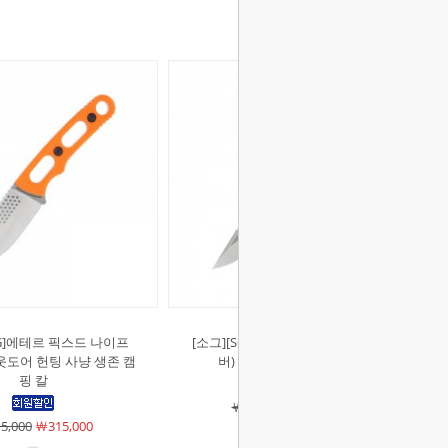
OG]에테르 픽스드 나이프
[소그][SOG]필러 픽스드 나이프 (실
웃도어 헌팅 사냥 생존 캠
버) 서바이벌 생존 캠핑 칼
핑 칼
￦440,000
￦440,000
5,000
￦315,000