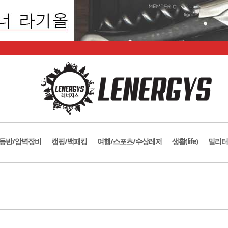
등반/암벽장비
캠핑/백패킹
여행/스포츠/수상레저
생활(life)
밀리터