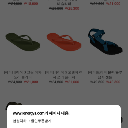
￦24,800
￦18,600
리 슬리퍼
￦24,800
￦21,000
￦29,800
￦25,300
[피퍼]베이직 S 그린 여자
[피퍼]베이직 S 오렌지 여
[피퍼]트레커 블랙/블루
쪼리 슬리퍼
자 쪼리 슬리퍼
남자 샌들
￦24,800
￦21,000
￦24,800
￦21,000
￦49,800
￦42,300
www.lenergys.com의 페이지 내용:
앱설치하고 할인쿠폰받기