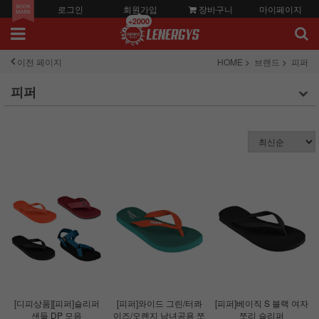
로그인
회원가입
장바구니
마이페이지
+2000
이전 페이지
HOME
브랜드
피퍼
피퍼
[디피상품][피퍼]슬리퍼
[피퍼]와이드 그린/터콰
[피퍼]베이직 S 블랙 여자
샌들 DP 모음
이즈/오렌지 남녀공용 쪼
쪼리 슬리퍼