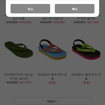
취소
확인
[피퍼]트레커 블랙/그린
[피퍼]리핏 마룬/그레이
[피퍼]베이직 M 블랙 남
남자 샌들
남자 쪼리 슬리퍼
자 쪼리 슬리퍼
￦49,800
￦42,300
￦39,800
￦33,800
￦24,800
￦21,000
[피퍼]베이직 M 그린 남
[피퍼]토즈 블루 유아 샌
[피퍼]토즈 블랙 유아 샌
자 쪼리 슬리퍼
들
들
￦24,800
￦21,000
(품절)
(품절)
더보기