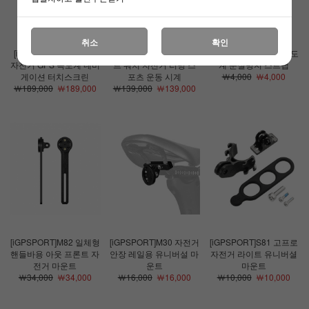
취소
확인
[iGPSPORT]BSC300T
[iGPSPORT]LW10 스마
[iGPSPORT]자전거 속도
자전거 GPS 속도계 네비
트 워치 자전거 러닝 스
계 분실방지 스트랩
게이션 터치스크린
포츠 운동 시계
￦4,000
￦4,000
￦189,000
￦189,000
￦139,000
￦139,000
[iGPSPORT]M82 일체형
[iGPSPORT]M30 자전거
[iGPSPORT]S81 고프로
핸들바용 아웃 프론트 자
안장 레일용 유니버설 마
자전거 라이트 유니버셜
전거 마운트
운트
마운트
￦34,000
￦34,000
￦16,000
￦16,000
￦10,000
￦10,000