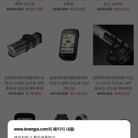
GPS 속도계
0루멘
던스 심박수
￦425,000
￦425,000
￦38,000
￦38,000
￦56,000
￦56,000
[iGPSPORT]VS800S 자
[iGPSPORT]BSC200S
[iGPSPORT]VS500 자전
전거 스마트 라이트 LED
자전거 GPS 속도계 네비
거 스마트 라이트 LED
후레쉬 전조등 800루멘
게이션
후레쉬 전조등 500루멘
￦78,000
￦78,000
￦112,000
￦112,000
￦63,000
￦63,000
www.lenergys.com의 페이지 내용:
앱설치하고 할인쿠폰받기