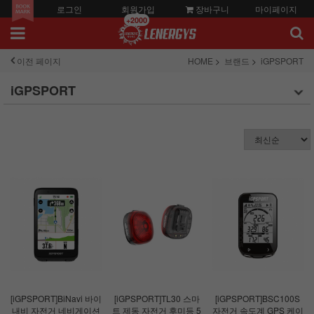
로그인
회원가입
장바구니
마이페이지
+2000
이전 페이지
HOME
브랜드
iGPSPORT
iGPSPORT
[iGPSPORT]BiNavi 바이
[iGPSPORT]TL30 스마
[iGPSPORT]BSC100S
내비 자전거 네비게이션
트 제동 자전거 후미등 5
자전거 속도계 GPS 케이