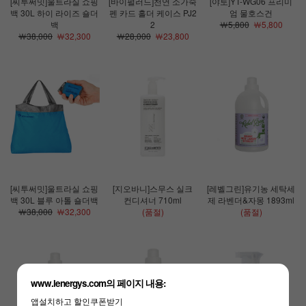
[씨투써밋]울트라실 쇼핑
[바이펄러드]천연 소가죽
[야토]YT-WG06 프리미
백 30L 하이 라이즈 숄더
펜 카드 홀더 케이스 PJ2
엄 물호스건
백
2
￦5,800
￦5,800
￦38,000
￦32,300
￦28,000
￦23,800
[씨투써밋]울트라실 쇼핑
[지오바니]스무스 실크
[레벨그린]유기농 세탁세
백 30L 블루 아톨 숄더백
컨디셔너 710ml
제 라벤더&자몽 1893ml
￦38,000
￦32,300
(품절)
(품절)
www.lenergys.com의 페이지 내용:
앱설치하고 할인쿠폰받기