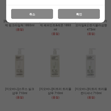
취소
확인
[레벨그린]유기농 세탁세
[레벨그린]유기농 세탁세
[레벨그린]욕실클리너 카
제 핑크라일락 1893ml
제 페퍼민트&레몬 1893
모마일&오렌지블라섬향
(품절)
ml
473ml
(품절)
(품절)
[지오바니]스무스 실크
[지오바니]티트리 트리플
[지오바니]티트리 트리플
샴푸 710ml
샴푸 710ml
컨디셔너 710ml
(품절)
(품절)
(품절)