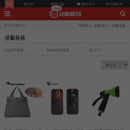
로그인
회원가입
장바구니
마이페이지
+2000
이전 페이지
HOME
생활(life)
생활용품
생활용품
수납/정리용품
욕실/화장실용품
청소도구