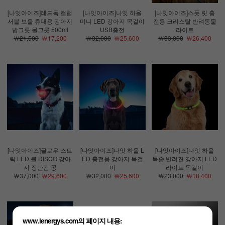
[나잇아이즈]레드독 컬럽
[나잇아이즈]나잇 하올
[나잇아이즈]스폿 릿 충
서블 보울 휴대용 강아지
미니 LED 강아지 목걸이
전용 크리스탈 반려동물
밥그릇 물그릇 500ml
USB충전
라이트
￦21,500
￦17,200
￦32,000
￦25,600
￦33,000
￦26,400
[나잇아이즈]글로우 스트
[나잇아이즈]나잇 하올 L
[나잇아이즈]나잇 하올
릭 LED 볼 DISCO 강아
ED 충전용 강아지 목걸
목줄 반려견 강아지 LED
지 장난감 공
이
라이트 목걸이
￦37,000
￦29,600
￦32,000
￦25,600
￦23,000
￦18,400
www.lenergys.com의 페이지 내용: