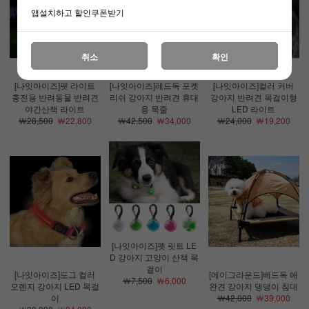
앱설치하고 할인쿠폰받기
취소
확인
[나잇아이즈]펫 라이트
[나잇아이즈]레드독 포켓
[나잇아이즈]컬러 커버
충전용 반려동물 반려견
리쉬 강아지 반려견 휴대
강아지 반려견 목걸이형
야간산책 라이트
용 목줄
LED 라이트
￦28,500
￦22,800
￦42,500
￦34,000
￦24,000
￦19,200
[나잇아이즈]펫 릿트 LE
D 강아지 고양이 산책 목
걸이
[나잇아이즈]도그 컬러
[에이그라운드]베드독 애
￦7,500
￦6,000
오렌지 강아지 LED 목걸
완견 강아지 댕댕이 침대
이
￦42,000
￦39,000