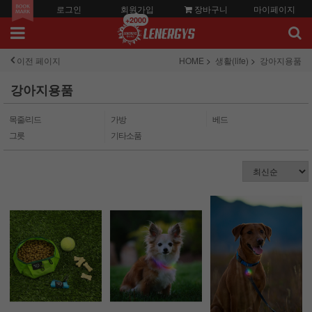
로그인
회원가입
장바구니
마이페이지
+2000
이전 페이지
HOME
생활(life)
강아지용품
강아지용품
목줄/리드
가방
베드
그릇
기타소품