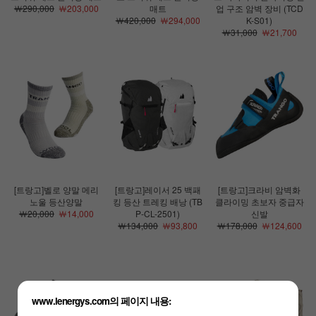
￦290,000
￦203,000
매트
업 구조 암벽 장비 (TCD
￦420,000
￦294,000
K-S01)
￦31,000
￦21,700
[트랑고]벨로 양말 메리
[트랑고]레이서 25 백패
[트랑고]크라비 암벽화
노울 등산양말
킹 등산 트레킹 배낭 (TB
클라이밍 초보자 중급자
￦20,000
￦14,000
P-CL-2501)
신발
￦134,000
￦93,800
￦178,000
￦124,600
www.lenergys.com의 페이지 내용: