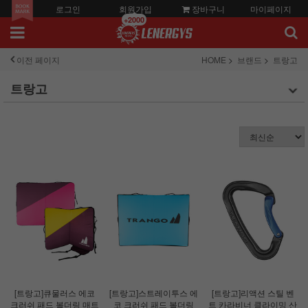
로그인
회원가입
장바구니
마이페이지
+2000
이전 페이지
HOME
브랜드
트랑고
트랑고
[트랑고]큐물러스 에코
[트랑고]스트레이투스 에
[트랑고]리액션 스틸 벤
크러쉬 패드 볼더링 매트
코 크러쉬 패드 볼더링
트 카라비너 클라이밍 산