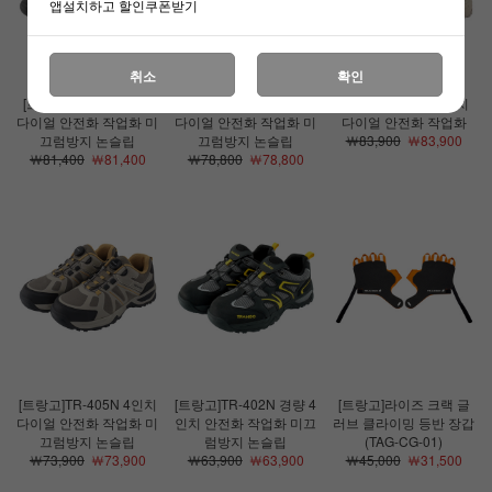
앱설치하고 할인쿠폰받기
취소
확인
[트랑고]TR-606 6인치
[트랑고]TR-406 4인치
[트랑고]TR-61S 6인치
다이얼 안전화 작업화 미
다이얼 안전화 작업화 미
다이얼 안전화 작업화
끄럼방지 논슬립
끄럼방지 논슬립
￦83,900
￦83,900
￦81,400
￦81,400
￦78,800
￦78,800
[트랑고]TR-405N 4인치
[트랑고]TR-402N 경량 4
[트랑고]라이즈 크랙 글
다이얼 안전화 작업화 미
인치 안전화 작업화 미끄
러브 클라이밍 등반 장갑
끄럼방지 논슬립
럼방지 논슬립
(TAG-CG-01)
￦73,900
￦73,900
￦63,900
￦63,900
￦45,000
￦31,500