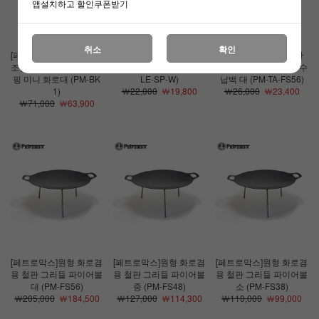
앱설치하고 할인쿠폰받기
취소
확인
[페트로막스]호보 스토브
[페트로막스]아이언팬용
[페트로막스]원형 철판
조립식 화롯대 휴대용 캠
나무 손잡이 (PM-HAND
그리들 파이어볼 전용 수
핑 미니 화로대 (PM-BK
LE-SP-W)
납백 대 (PM-TA-FS56)
1)
￦22,000
￦19,800
￦26,000
￦23,400
￦71,000
￦63,900
[페트로막스]원형 화로겸
[페트로막스]원형 화로겸
[페트로막스]원형 화로겸
용 철판 그리들 파이어볼
용 철판 그리들 파이어볼
용 철판 그리들 파이어볼
대 (PM-FS56)
중 (PM-FS48)
소 (PM-FS38)
￦205,000
￦184,500
￦127,000
￦114,300
￦110,000
￦99,000