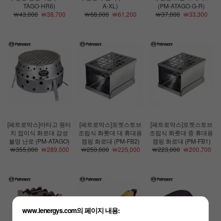
TAGO-HR6)
A-XL)
(PM-ATAGO-G-R)
￦43,000
￦38,700
￦68,000
￦61,200
￦37,000
￦33,300
[페트로막스]아타고 원터
[페트로막스]포켓스토브
[페트로막스]포켓스토브
치 접이식 화로대 감성
조립식 화롯대 대 휴대용
조립식 화롯대 중 휴대용
불멍 난로 (PM-ATAGO)
캠핑 화로대 (PM-FB2)
캠핑 화로대 (PM-FB1)
￦355,000
￦289,000
￦250,000
￦225,000
￦223,000
￦200,700
www.lenergys.com의 페이지 내용: