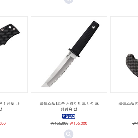
 1 탄토 나
[콜드스틸]코분 서레이티드 나이프
[콜드스틸]
칼
캠핑용 칼
000
￦156,000
￦156,000
￦4