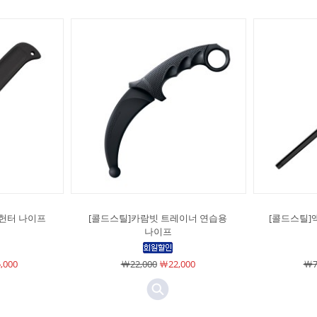
 헌터 나이프
[콜드스틸]카람빗 트레이너 연습용
[콜드스틸]
나이프
,000
￦22,000
￦22,000
￦7