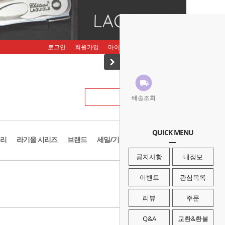
로그인
회원가입
마이페이지
주문조회
장바구니
배송조회
QUICK MENU
리
라기올 시리즈
브랜드
세일/기획존
공지사항
내정보
· HOME
>
브랜드
>
콜드스틸
이벤트
관심목록
리뷰
주문
Q&A
교환&환불