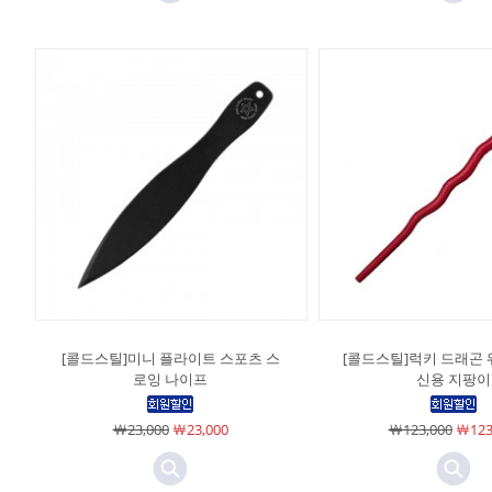
[콜드스틸]미니 플라이트 스포츠 스
[콜드스틸]럭키 드래곤 
로잉 나이프
신용 지팡이
￦23,000
￦23,000
￦123,000
￦123