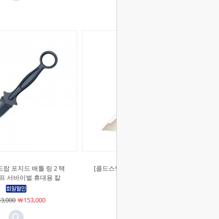
랍 포지드 배틀 링 2 택
[콜드스틸]미니 레더넥 탄토 픽스드
프 서바이벌 휴대용 칼
나이프
3,000
￦153,000
￦46,000
￦46,000