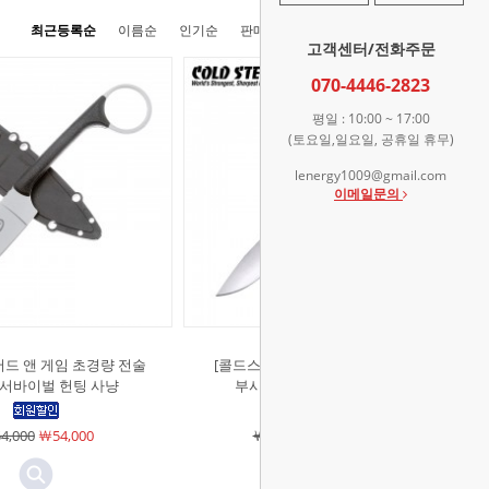
최근등록순
이름순
인기순
판매순
높은가격순
낮은가격순
고객센터/전화주문
070-4446-2823
평일 : 10:00 ~ 17:00
(토요일,일요일, 공휴일 휴무)
lenergy1009@gmail.com
이메일문의
버드 앤 게임 초경량 전술
[콜드스틸]레이저텍 4 나이프 EDC
 서바이벌 헌팅 사냥
부시크래프트 사냥 캠핑 칼
4,000
￦54,000
￦134,000
￦134,000