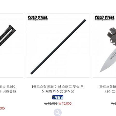
발리송 트레이
[콜드스틸]트레이닝 스태프 무술 훈
[콜드스틸]
용 버터플라
련 체력 단련용 훈련봉
나이프
￦75,000
￦75,000
￦5
000