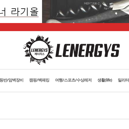
등반/암벽장비
캠핑/백패킹
여행/스포츠/수상레저
생활(life)
밀리터