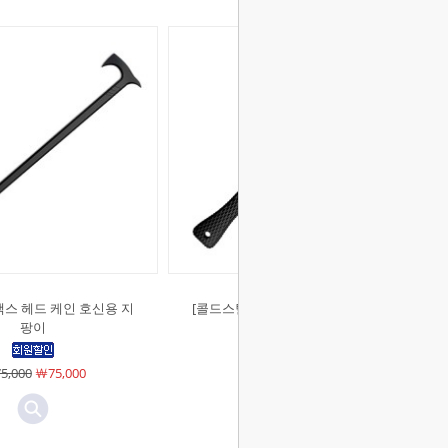
액스 헤드 케인 호신용 지
[콜드스틸]하이드 아웃 나이프 캠핑
팡이
용 칼
5,000
￦75,000
￦69,000
￦69,000