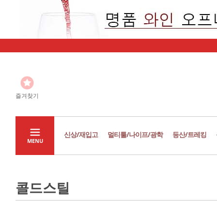
즐겨찾기
신상/재입고
멀티툴/나이프/광학
등산/트레킹
MENU
콜드스틸