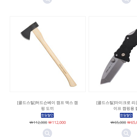
[콜드스틸]허드슨베이 캠프 액스 캠
[콜드스틸]마이크로 리콘
핑 도끼
이프 캠핑용 
￦112,000
￦112,000
￦65,000
￦65,