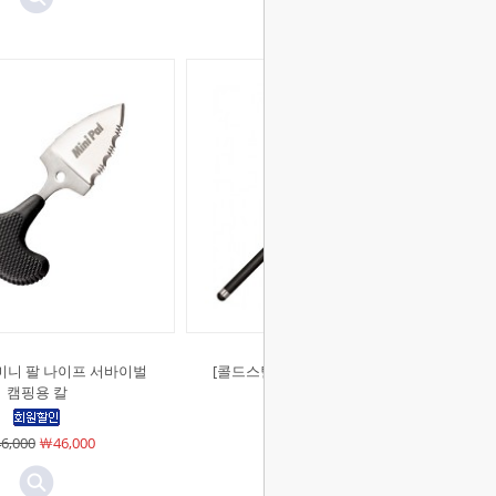
미니 팔 나이프 서바이벌
[콜드스틸]발리키 스틱 호신용 호신
캠핑용 칼
봉
6,000
￦46,000
￦38,000
￦38,000