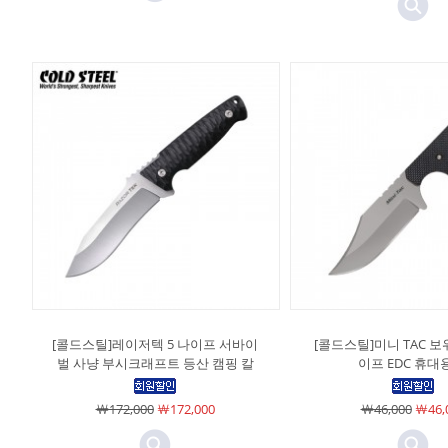
[콜드스틸]레이저텍 5 나이프 서바이
[콜드스틸]미니 TAC 보
벌 사냥 부시크래프트 등산 캠핑 칼
이프 EDC 휴대
￦172,000
￦172,000
￦46,000
￦46,