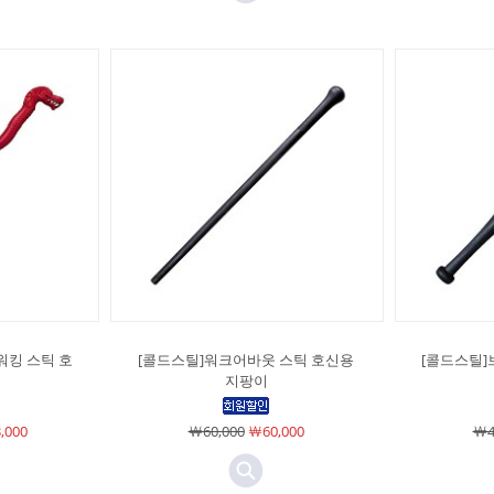
워킹 스틱 호
[콜드스틸]워크어바웃 스틱 호신용
[콜드스틸]
지팡이
,000
￦60,000
￦60,000
￦4