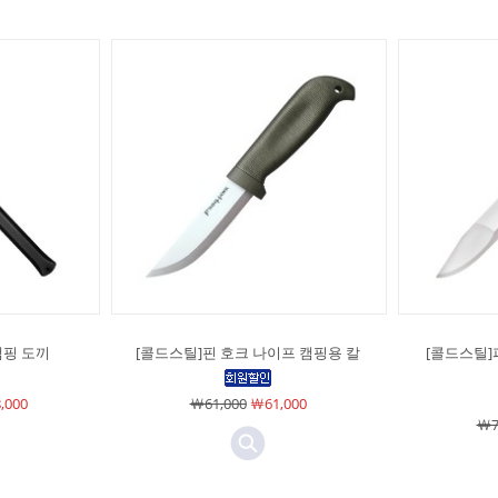
캠핑 도끼
[콜드스틸]핀 호크 나이프 캠핑용 칼
[콜드스틸]
,000
￦61,000
￦61,000
￦7