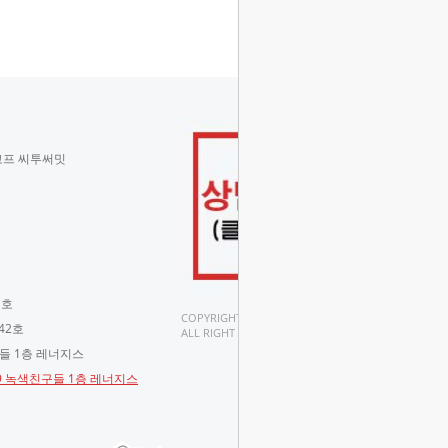
코프 씨투써밋
 호
COPYRIGHT(C).
42호
ALL RIGHT RESERVED.
구들 1층 레너지스
-9 녹색친구들 1층 레너지스