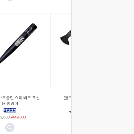
브루클린 쇼티 배트 호신
[콜드스틸]트렌치 호크 (OD)
용 방망이
￦112,000
￦112,000
9,000
￦49,000