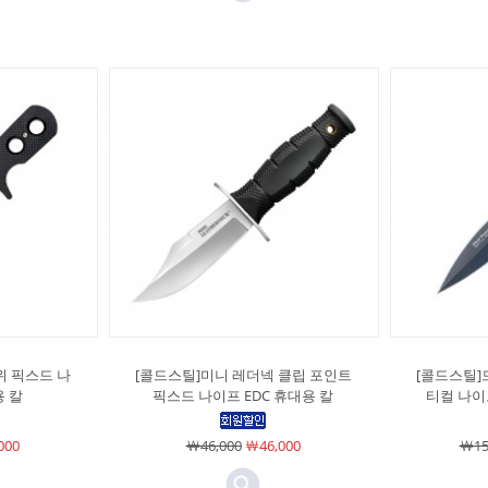
위 픽스드 나
[콜드스틸]미니 레더넥 클립 포인트
[콜드스틸]드
용 칼
픽스드 나이프 EDC 휴대용 칼
티컬 나이
000
￦46,000
￦46,000
￦15