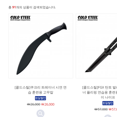
총
91
개의 상품이 검색되었습니다.
[콜드스틸]쿠크리 트레이너 시연 연
[콜드스틸]FGX 탄토 
습 훈련용 고무칼
너 플리핑 연습용 훈련
이 나이프
￦26,000
￦26,000
￦57,000
￦57,