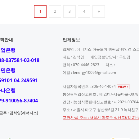
1
2
3
4
좌안내
업체정보
기업은행
업체명 : 레너지스 아웃도어 캠핑샵 쌍안경 스
대표 : 김석영
개인정보담당자 : 구민경
38-037581-02-018
전화 : 070-4446-2823
팩스 :
국민은행
메일 : lenergy1009@gmail.com
69101-04-249591
사업자등록번호 : 306-46-14074
VIEW
하나은행
통신판매업신고번호 : 제 2017-서울마포-0078
79-910056-87404
건강기능성식품판매신고번호 : 제2021-00704
주소 : 서울시 마포구 성산로6길 21-9 녹색친
금주 : 김석영(레너지스)
교환,반품 주소 : 서울시 마포구 성산로6길 21