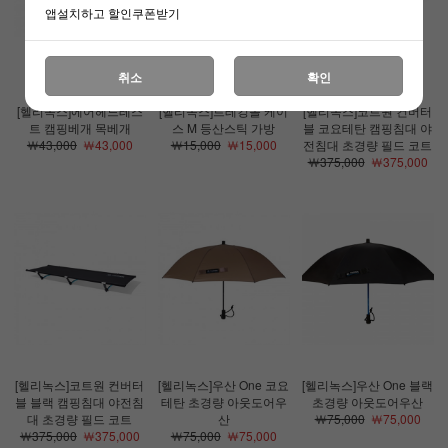
앱설치하고 할인쿠폰받기
취소
확인
[헬리녹스]에어헤드레스
[헬리녹스]트레킹폴 케이
[헬리녹스]코트원 컨버터
트 캠핑베개 목베개
스 M 등산스틱 가방
블 코요테탄 캠핑침대 야
￦43,000
￦43,000
￦15,000
￦15,000
전침대 초경량 필드 코트
￦375,000
￦375,000
[헬리녹스]코트원 컨버터
[헬리녹스]우산 One 코요
[헬리녹스]우산 One 블랙
블 블랙 캠핑침대 야전침
테탄 초경량 아웃도어우
초경량 아웃도어우산
대 초경량 필드 코트
산
￦75,000
￦75,000
￦375,000
￦375,000
￦75,000
￦75,000