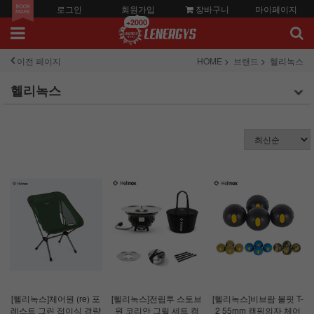
로그인
회원가입
장바구니
마이페이지
+2000
이전 페이지
HOME
브랜드
헬리녹스
헬리녹스
[헬리녹스]체어원 (re) 포
[헬리녹스]전립투 스토브
[헬리녹스]비브람 볼핏 T-
레스트 그린 접이식 경량
원 코리안 그릴 세트 캠
2 55mm 캠핑의자 체어