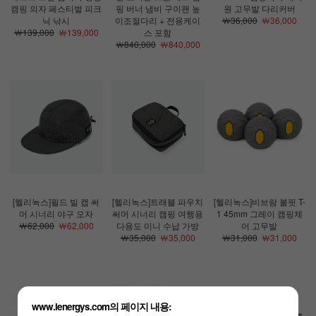
캠핑 의자 페스티벌 피크
핑 버너 냄비 구이팬 높
원 고무발 다리커버
닉 낚시
이조절다리 + 전용케이
￦36,000
￦36,000
￦139,000
￦139,000
스 포함
￦840,000
￦840,000
[헬리녹스]필드 빌 캡 써
[헬리녹스]트래블 파우치
[헬리녹스]비브람 볼핏 T-
머 시너리 야구 모자
써머 시너리 캠핑 여행용
1 45mm 그레이 캠핑체
￦62,000
￦62,000
다용도 미니 수납 가방
어 고무발
￦35,000
￦35,000
￦31,000
￦31,000
www.lenergys.com의 페이지 내용: