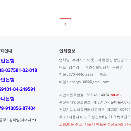
1
좌안내
업체정보
기업은행
업체명 : 레너지스 아웃도어 캠핑샵 쌍안경 스
대표 : 김석영
개인정보담당자 : 구민경
38-037581-02-018
전화 : 070-4446-2823
팩스 :
국민은행
메일 : lenergy1009@gmail.com
69101-04-249591
사업자등록번호 : 306-46-14074
VIEW
하나은행
통신판매업신고번호 : 제 2017-서울마포-0078
79-910056-87404
건강기능성식품판매신고번호 : 제2021-00704
주소 : 서울시 마포구 성산로6길 21-9 녹색친
금주 : 김석영(레너지스)
교환,반품 주소 : 서울시 마포구 성산로6길 21