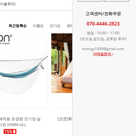
이블류(6)
고객센터/전화주문
070-4446-2823
최근등록순
이름순
인기순
판매순
높은가격순
낮은가격순
평일 : 10:00 ~ 17:00
(토요일,일요일, 공휴일 휴무)
lenergy1009@gmail.com
이메일문의
 해먹용 초경량 모기장 실
[코쿤]휴대용 모기장 초경량 싱글 화
린 (HMN-UL)
이트 (MNT1-UL)