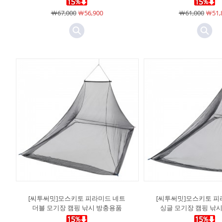
￦67,000
￦56,900
￦61,000
￦51,
[씨투써밋]모스키토 피라미드 네트
[씨투써밋]모스키토 피
더블 모기장 캠핑 낚시 방충용품
싱글 모기장 캠핑 낚