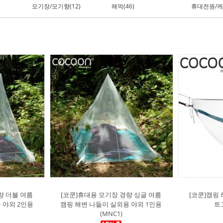
모기장/모기향(12)
해먹(46)
휴대전원/케
량 더블 여름
[코쿤]휴대용 모기장 경량 싱글 여름
[코쿤]캠핑
 야외 2인용
캠핑 해변 나들이 실외용 야외 1인용
트그
(MNC1)