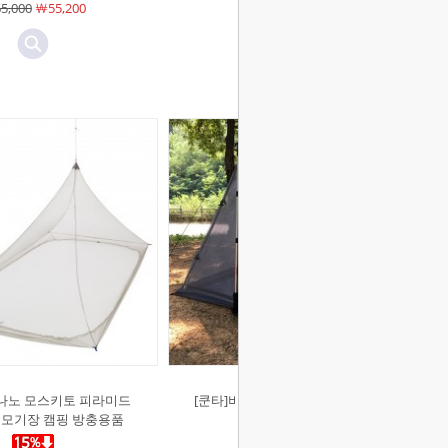
5,000
￦55,200
￦54,000
￦45,900
]나노 모스키토 피라미드
[쿤타]비엔또 A형 넷 텐트 2인용 모
 모기장 캠핑 방충용품
기장