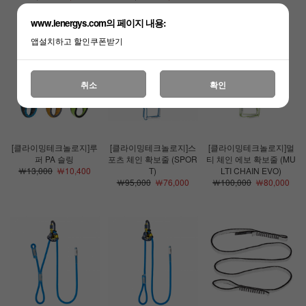
www.lenergys.com의 페이지 내용:
앱설치하고 할인쿠폰받기
취소
확인
[클라이밍테크놀로지]루
[클라이밍테크놀로지]스
[클라이밍테크놀로지]멀
퍼 PA 슬링
포츠 체인 확보줄 (SPOR
티 체인 에보 확보줄 (MU
￦13,000
￦10,400
T)
LTI CHAIN EVO)
￦95,000
￦76,000
￦100,000
￦80,000