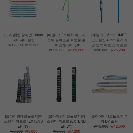
[그리벨]링 알파인 10mm
[에델리드]스위치 어드저
[에델리드]6mm HMPE
다이니마 슬링
스트 길이조절 확보줄 클
코드슬링 40cm 클라이
￦17,000
￦13,600
라이밍 빌레이 장비
밍 암벽 확보 장비 슬링
￦176,000
￦123,200
￦36,000
￦25,200
[클라이밍테크놀로지]익
[클라이밍테크놀로지]익
[클라이밍테크놀로지]루
스텐더 퀵드로 (EXTEND
스텐더 퀵드로 (EXTEND
퍼 DY 슬링
ER NY)
ER DY)
￦15,000
￦12,000
￦7,000
￦5,600
￦9,000
￦7,200