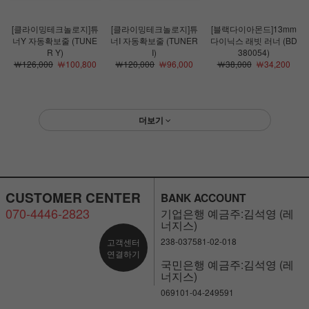
[클라이밍테크놀로지]튜
[클라이밍테크놀로지]튜
[블랙다이아몬드]13mm
너Y 자동확보줄 (TUNE
너I 자동확보줄 (TUNER
다이닉스 래빗 러너 (BD
R Y)
I)
380054)
￦126,000
￦100,800
￦120,000
￦96,000
￦38,000
￦34,200
더보기
CUSTOMER CENTER
BANK ACCOUNT
070-4446-2823
기업은행 예금주:김석영 (레
너지스)
238-037581-02-018
고객센터
연결하기
국민은행 예금주:김석영 (레
너지스)
069101-04-249591