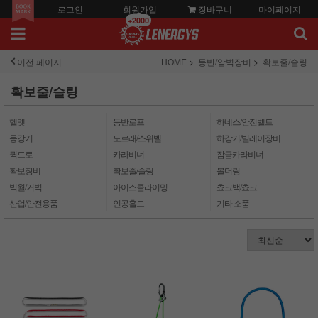
로그인
회원가입
장바구니
마이페이지
+2000
이전 페이지
HOME
등반/암벽장비
확보줄/슬링
확보줄/슬링
헬멧
등반로프
하네스/안전벨트
등강기
도르래/스위벨
하강기/빌레이장비
퀵드로
카라비너
잠금카라비너
확보장비
확보줄/슬링
볼더링
빅월/거벽
아이스클라이밍
쵸크백/쵸크
산업/안전용품
인공홀드
기타 소품