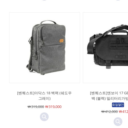
[벤퀘스트]아닥스 18 백팩 (쉐도우
[벤퀘스트]엔보이 17 G
그레이)
백 (블랙) 밀리터리가
￦319,000
￦319,000
￦412,000
￦412