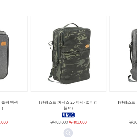
 슬링 백팩
[벤퀘스트]아닥스 25 백팩 (멀티캠
[벤퀘스트]
)
블랙)
,000
￦403,000
￦403,000
￦36