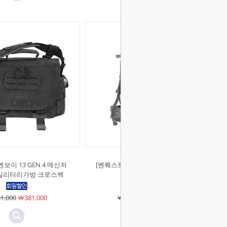
보이 13 GEN 4 메신저
[벤퀘스트]MARKHOR-45 백팩 (울프
) 밀리터리가방 크로스백
그레이)
1,000
￦381,000
￦700,000
￦700,000