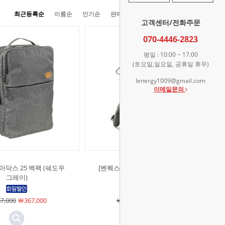
최근등록순
이름순
인기순
판매순
높은가격순
낮은가격순
고객센터/전화주문
070-4446-2823
평일 : 10:00 ~ 17:00
(토요일,일요일, 공휴일 휴무)
lenergy1009@gmail.com
이메일문의
아닥스 25 백팩 (쉐도우
[벤퀘스트]아닥스 18 백팩 (멀티캠
그레이)
블랙)
7,000
￦367,000
￦356,000
￦356,000