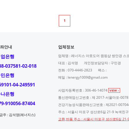
1
좌안내
업체정보
기업은행
업체명 : 레너지스 아웃도어 캠핑샵 쌍안경 스
대표 : 김석영
개인정보담당자 : 구민경
38-037581-02-018
전화 : 070-4446-2823
팩스 :
국민은행
메일 : lenergy1009@gmail.com
69101-04-249591
사업자등록번호 : 306-46-14074
VIEW
하나은행
통신판매업신고번호 : 제 2017-서울마포-0078
79-910056-87404
건강기능성식품판매신고번호 : 제2021-00704
주소 : 서울시 마포구 성산로6길 21-9 녹색친
금주 : 김석영(레너지스)
교환,반품 주소 : 서울시 마포구 성산로6길 21