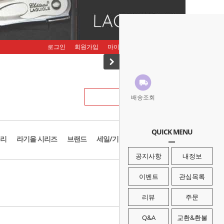
로그인
회원가입
마이페이지
주문조회
장바구니
배송조회
QUICK MENU
리
라기올 시리즈
브랜드
세일/기획존
공지사항
내정보
· HOME
>
브랜드
>
벤퀘스트
이벤트
관심목록
리뷰
주문
Q&A
교환&환불