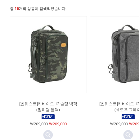
총
16
개의 상품이 검색되었습니다.
[벤퀘스트]카바이드 12 슬링 백팩
[벤퀘스트]카바이드 12
(멀티캠 블랙)
(쉐도우 그레이
￦209,000
￦209,000
￦209,000
￦209