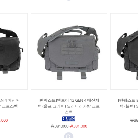
EN 4 메신저
[벤퀘스트]엔보이 13 GEN 4 메신저
[벤퀘스트]엔
방 크로스백
백 (울프 그레이) 밀리터리가방 크로
백 (블랙
스백
,000
￦38
￦381,000
￦381,000