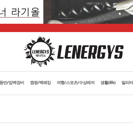
등반/암벽장비
캠핑/백패킹
여행/스포츠/수상레저
생활(life)
밀리터