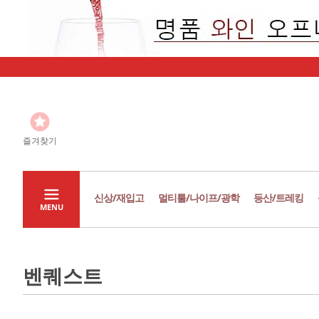
즐겨찾기
신상/재입고
멀티툴/나이프/광학
등산/트레킹
MENU
벤퀘스트