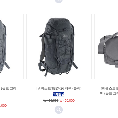
팩 (울프 그레
[벤퀘스트]IBEX-26 백팩 (블랙)
[벤퀘스트]엔
백 (울프 
￦456,000
￦456,000
,000