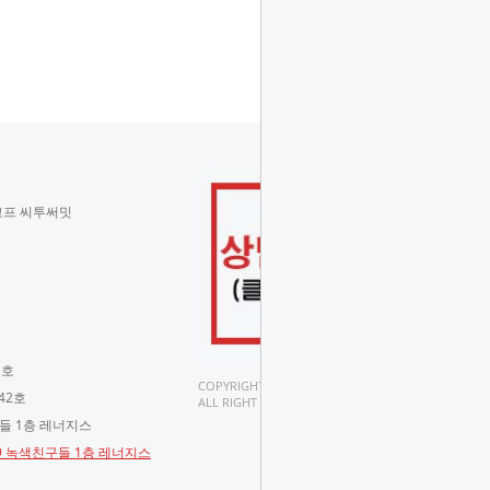
코프 씨투써밋
 호
COPYRIGHT(C).
42호
ALL RIGHT RESERVED.
구들 1층 레너지스
-9 녹색친구들 1층 레너지스