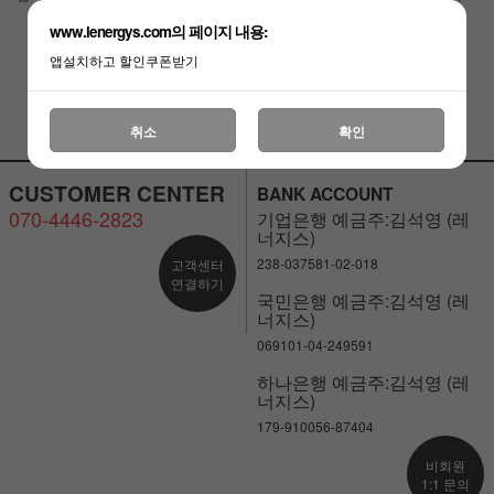
램프
로 5핀
￦21,000
￦18,900
www.lenergys.com의 페이지 내용:
￦22,000
￦19,800
￦28,000
￦25,200
앱설치하고 할인쿠폰받기
취소
확인
CUSTOMER CENTER
BANK ACCOUNT
070-4446-2823
기업은행 예금주:김석영 (레
너지스)
238-037581-02-018
고객센터
연결하기
국민은행 예금주:김석영 (레
너지스)
069101-04-249591
하나은행 예금주:김석영 (레
너지스)
179-910056-87404
비회원
1:1 문의