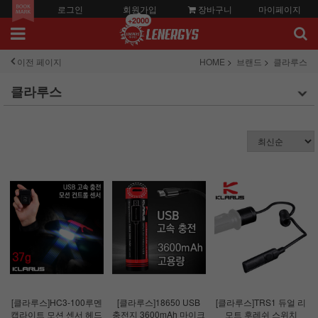
로그인
회원가입
장바구니
마이페이지
+2000
이전 페이지
HOME
브랜드
클라루스
클라루스
[클라루스]HC3-100루멘
[클라루스]18650 USB
[클라루스]TRS1 듀얼 리
캡라이트 모션 센서 헤드
충전지 3600mAh 마이크
모트 후레쉬 스위치