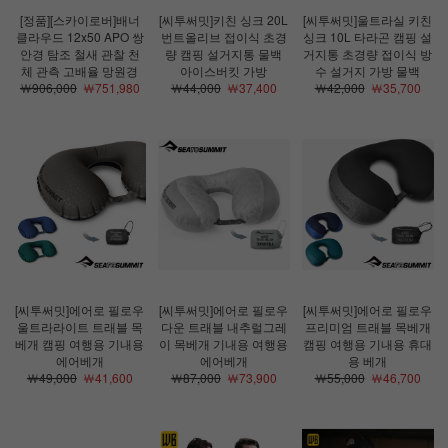
[정품][스카이로버]배너
[씨투써밋]키친 싱크 20L
[씨투써밋]울트라실 키친
클라우드 12x50 APO 쌍
번트올리브 접이식 초경
싱크 10L 타라곤 캠핑 설
안경 탐조 철새 관찰 천
량 캠핑 설거지통 물백
거지통 초경량 접이식 방
체 관측 고배율 망원경
아이스버킷 가방
수 설거지 가방 물백
￦906,000
￦751,980
￦44,000
￦37,400
￦42,000
￦35,700
[씨투써밋]에어로 필로우
[씨투써밋]에어로 필로우
[씨투써밋]에어로 필로우
울트라라이트 트래블 목
다운 트래블 내추럴그레
프리미엄 트래블 목베개
베개 캠핑 여행용 기내용
이 목베개 기내용 여행용
캠핑 여행용 기내용 휴대
에어베개
에어베개
용 베개
￦49,000
￦41,600
￦87,000
￦73,900
￦55,000
￦46,700