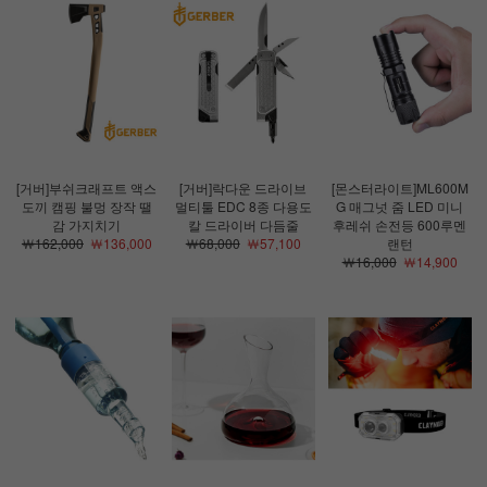
[거버]부쉬크래프트 액스
[거버]락다운 드라이브
[몬스터라이트]ML600M
도끼 캠핑 불멍 장작 땔
멀티툴 EDC 8종 다용도
G 매그넛 줌 LED 미니
감 가지치기
칼 드라이버 다듬줄
후레쉬 손전등 600루멘
￦162,000
￦136,000
￦68,000
￦57,100
랜턴
￦16,000
￦14,900