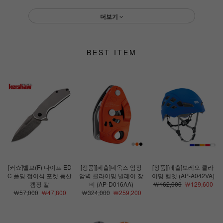
더보기
BEST ITEM
[커쇼]밸브(F) 나이프 ED
[정품][페츨]네옥스 암장
[정품][페츨]보레오 클라
C 폴딩 접이식 포켓 등산
암벽 클라이밍 빌레이 장
이밍 헬멧 (AP-A042VA)
캠핑 칼
비 (AP-D016AA)
￦162,000
￦129,600
￦57,000
￦47,800
￦324,000
￦259,200