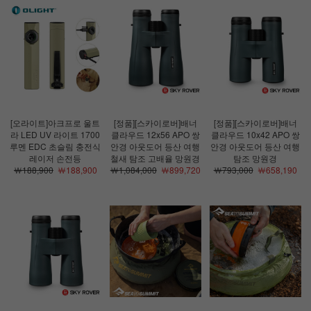
[오라이트]아크프로 울트
[정품][스카이로버]배너
[정품][스카이로버]배너
라 LED UV 라이트 1700
클라우드 12x56 APO 쌍
클라우드 10x42 APO 쌍
루멘 EDC 초슬림 충전식
안경 아웃도어 등산 여행
안경 아웃도어 등산 여행
레이저 손전등
철새 탐조 고배율 망원경
탐조 망원경
￦188,900
￦188,900
￦1,084,000
￦899,720
￦793,000
￦658,190