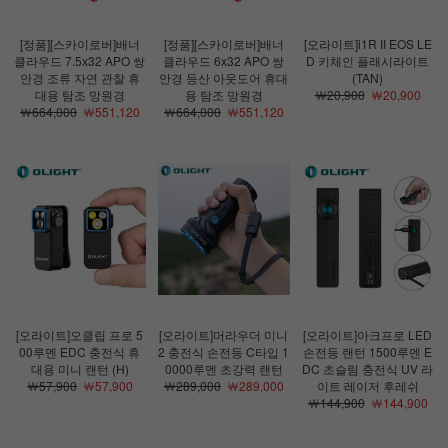
[정품][스카이로버]배너
[정품][스카이로버]배너
[오라이트]i1R II EOS LE
클라우드 7.5x32 APO 쌍
클라우드 6x32 APO 쌍
D 키체인 플래시라이트
안경 조류 자연 관찰 휴
안경 등산 아웃도어 휴대
(TAN)
대용 탐조 망원경
용 탐조 망원경
￦20,900
￦20,900
￦664,000
￦551,120
￦664,000
￦551,120
[오라이트]오클립 프로 5
[오라이트]머라우더 미니
[오라이트]아크프로 LED
00루멘 EDC 충전식 휴
2 충전식 손전등 C타입 1
손전등 랜턴 1500루멘 E
대용 미니 랜턴 (H)
0000루멘 초강력 랜턴
DC 초슬림 충전식 UV 라
￦57,900
￦57,900
￦289,000
￦289,000
이트 레이저 후레쉬
￦144,900
￦144,900