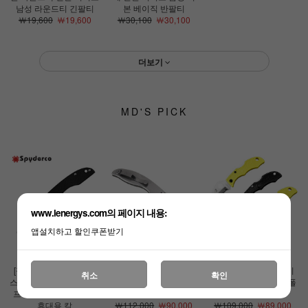
남성 라운드티 긴팔티
본 베이직 반팔티
￦19,600
￦19,600
￦30,100
￦30,100
더보기
MD'S PICK
www.lenergys.com의 페이지 내용:
앱설치하고 할인쿠폰받기
[정품][스파이더코]그래
[정품][스파이더코]업턴
[정품][스파이더코]레이
취소
확인
스호퍼 G10(F) 폴딩 나이
(F) 나이프 EDC 접이식
디버그3 나이프 EDC 폴
프 EDC 등산 캠핑 낚시
휴대용 칼
딩나이프
휴대용 칼
￦112,000
￦90,000
￦109,000
￦89,000