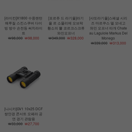
[라이칸]X1800 수중랜턴
[포르쥬 드 라기올]라기
[샤또라기올]스페셜 시리
해루질 스킨스쿠버 다이
올 르 소믈리에 오브락
즈 마르쿠스 델 모네고
빙 방수 손전등 써치라이
황소의 뿔 코르크스크류
와인 오프너 따개 Chate
트
와인오프너
au Laguiole Markus Del
￦98,000
￦98,000
￦349,000
￦328,000
Monego
￦339,000
￦313,000
[나시카]GV1 10x25 DCF
쌍안경 콘서트 오페라 공
연 경기 관람용
￦33,000
￦27,700