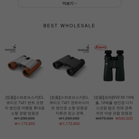
더보기
BEST WHOLESALE
[정품][스와로브스키]CL
[정품][스와로브스키]CL
[정품][코와]SV2 50 10배
큐리오 7x21 번트 오렌
큐리오 7x21 앤트러사이
율, 12배율 쌍안경 디지
지 쌍안경 여행용 휴대용
트 쌍안경 소형 망원경
스코핑 탐조 천체 관측
소형 경량 망원경
지휘관 장교 관측
자연 야생 관찰 망원경
￦1,290,000
￦1,290,000
￦575,000
￦540,500
￦1,173,900
￦1,173,900