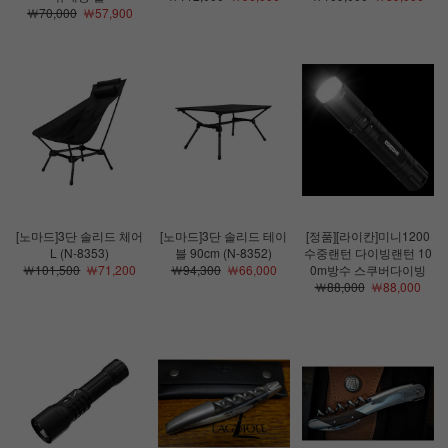
￦70,000
￦57,900
[노마드]3단 솔리드 체어
[노마드]3단 솔리드 테이
[정품][라이칸]미니1200
L (N-8353)
블 90cm (N-8352)
수중랜턴 다이빙랜턴 10
￦101,500
￦71,200
￦94,300
￦66,000
0m방수 스쿠버다이빙
￦88,000
￦88,000