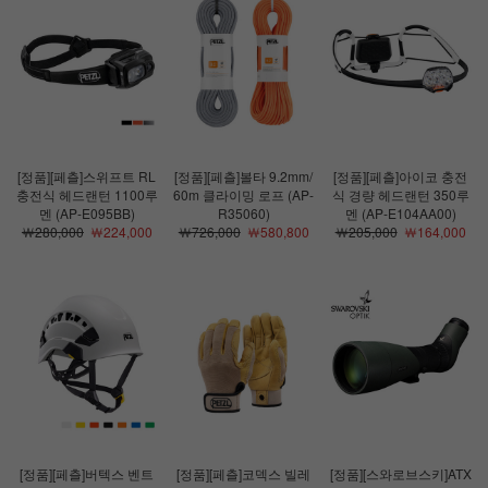
[정품][페츨]스위프트 RL
[정품][페츨]볼타 9.2mm/
[정품][페츨]아이코 충전
충전식 헤드랜턴 1100루
60m 클라이밍 로프 (AP-
식 경량 헤드랜턴 350루
멘 (AP-E095BB)
R35060)
멘 (AP-E104AA00)
￦280,000
￦224,000
￦726,000
￦580,800
￦205,000
￦164,000
[정품][페츨]버텍스 벤트
[정품][페츨]코덱스 빌레
[정품][스와로브스키]ATX