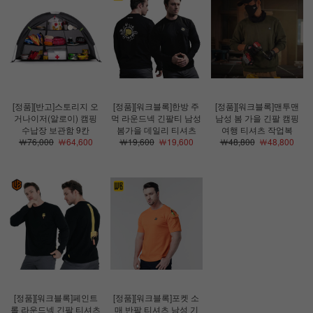
[정품][반고]스토리지 오
[정품][워크블록]한방 주
[정품][워크블록]맨투맨
거나이저(알로이) 캠핑
먹 라운드넥 긴팔티 남성
남성 봄 가을 긴팔 캠핑
수납장 보관함 9칸
봄가을 데일리 티셔츠
여행 티셔츠 작업복
￦76,000
￦64,600
￦19,600
￦19,600
￦48,800
￦48,800
[정품][워크블록]페인트
[정품][워크블록]포켓 소
롤 라운드넥 긴팔 티셔츠
매 반팔 티셔츠 남성 기