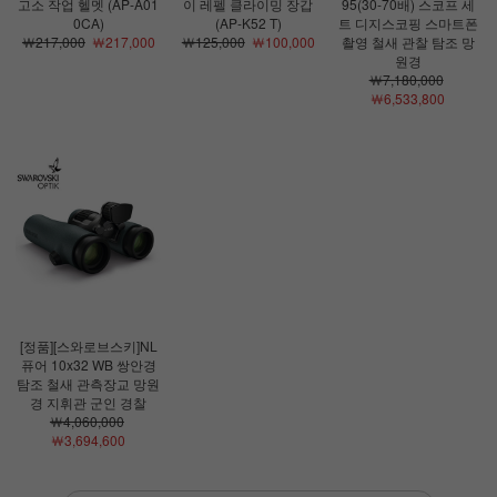
고소 작업 헬멧 (AP-A01
이 레펠 클라이밍 장갑
95(30-70배) 스코프 세
0CA)
(AP-K52 T)
트 디지스코핑 스마트폰
￦217,000
￦217,000
￦125,000
￦100,000
촬영 철새 관찰 탐조 망
원경
￦7,180,000
￦6,533,800
[정품][스와로브스키]NL
퓨어 10x32 WB 쌍안경
탐조 철새 관측장교 망원
경 지휘관 군인 경찰
￦4,060,000
￦3,694,600