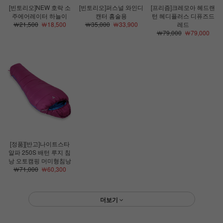
[빈토리오]NEW 호락 소
[빈토리오]퍼스널 와인디
[프리즘]크레모아 헤드랜
주에어레이터 하늘이
캔터 홈술용
턴 헤디플러스 디퓨즈드
￦21,500
￦18,500
￦35,000
￦33,900
레드
￦79,000
￦79,000
[정품][반고]나이트스타
알파 250S 배턴 루지 침
낭 오토캠핑 머미형침낭
￦71,000
￦60,300
더보기