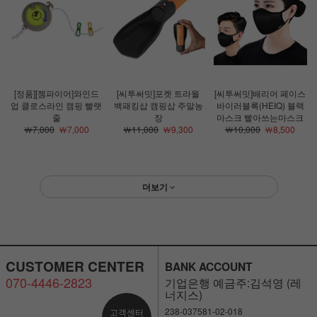
[정품][젬파이어]와인드
[씨투써밋]포켓 트라월
[씨투써밋]배리어 페이스
업 클로스라인 캠핑 빨랫
백패킹삽 캠핑삽 주말농
바이러블록(HEIQ) 블랙
줄
장
마스크 빨아쓰는마스크
￦7,000
￦7,000
￦11,000
￦9,300
￦10,000
￦8,500
더보기
CUSTOMER CENTER
BANK ACCOUNT
070-4446-2823
기업은행 예금주:김석영 (레
너지스)
238-037581-02-018
고객센터