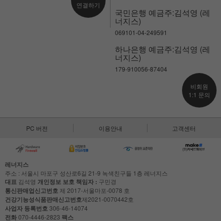
연결하기
국민은행 예금주:김석영 (레
너지스)
069101-04-249591
하나은행 예금주:김석영 (레
너지스)
179-910056-87404
비회원
1:1 문의
PC 버전
이용안내
고객센터
레너지스
주소 : 서울시 마포구 성산로6길 21-9 녹색친구들 1층 레너지스
대표
김석영
개인정보 보호 책임자 :
구민경
통신판매업신고번호
제 2017-서울마포-0078 호
건강기능성식품판매신고번호
제2021-0070442호
사업자 등록번호
306-46-14074
전화
070-4446-2823
팩스