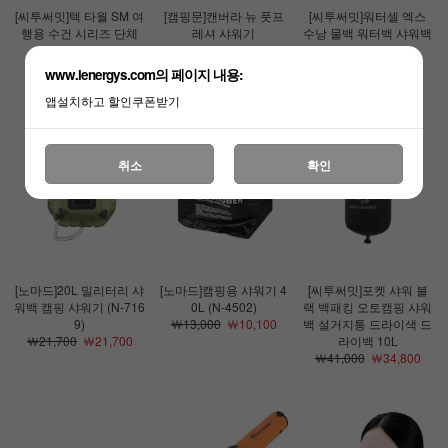
[씨투써밋]텍 타월 SM 여
[캠핑문]캔버라 뉴 풋프
[씨투써밋]워터셀 엑스
행용 수건 시리즈 단체
레셔 샤워기
수낭 물백 워터백 샤워백
타올
￦69,000
￦40,500
샤워기
￦20,000
￦17,000
￦54,000
￦45,900
www.lenergys.com의 페이지 내용:
앱설치하고 할인쿠폰받기
취소
확인
[노마드]20L 밀리터리 샤
[노마드]캠핑용 샤워기 4
[씨투써밋]포켓 샤워 블
워백 캠핑 샤워기 (N-716
0L (N-4502)
랙 백패킹 오토캠핑 샤워
9)
￦13,000
￦10,100
백 설거지통 드라이색 드
￦21,700
￦21,700
라이백 10L
￦41,000
￦34,800