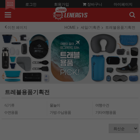
로그인
회원가입
장바구니
마이페이지
+2000
이전 페이지
HOME
세일/기획존
트레블용품기획전
트레블용품기획전
식기류
물놀이
여행수건
수면용품
가방.수납용품
기타여행용품