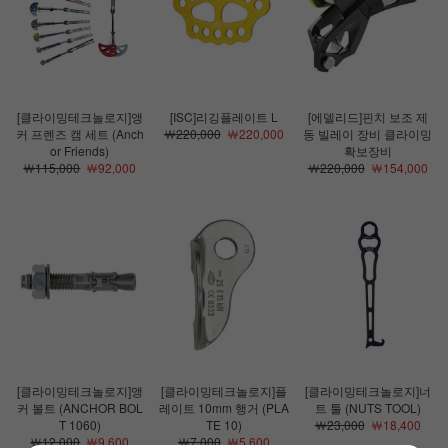
[클라이밍테크놀로지]앵
[ISC]리깅플레이트 L
[에델리드]핀치 보조 제
커 프렌즈 캠 세트 (Anch
￦220,000
￦220,000
동 빌레이 장비 클라이밍
or Friends)
확보장비
￦115,000
￦92,000
￦220,000
￦154,000
[클라이밍테크놀로지]앵
[클라이밍테크놀로지]플
[클라이밍테크놀로지]너
커 볼트 (ANCHOR BOL
레이트 10mm 행거 (PLA
트 툴 (NUTS TOOL)
T 1060)
TE 10)
￦23,000
￦18,400
￦12,000
￦9,600
￦7,000
￦5,600