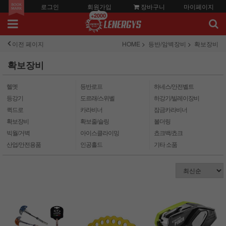
로그인
회원가입
장바구니
마이페이지
+2000
이전 페이지
HOME
등반/암벽장비
확보장비
확보장비
헬멧
등반로프
하네스/안전벨트
등강기
도르래/스위벨
하강기/빌레이장비
퀵드로
카라비너
잠금카라비너
확보장비
확보줄/슬링
볼더링
빅월/거벽
아이스클라이밍
쵸크백/쵸크
산업/안전용품
인공홀드
기타 소품