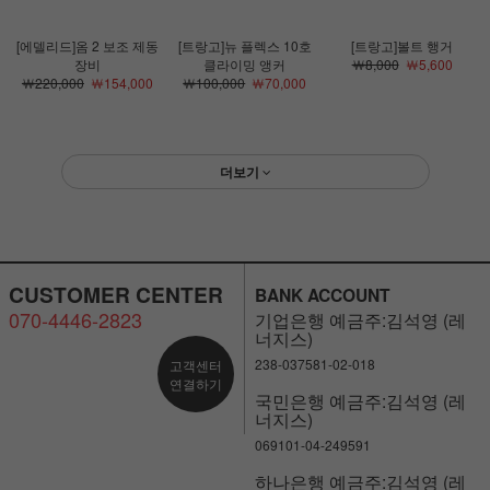
[에델리드]옴 2 보조 제동
[트랑고]뉴 플렉스 10호
[트랑고]볼트 행거
장비
클라이밍 앵커
￦8,000
￦5,600
￦220,000
￦154,000
￦100,000
￦70,000
더보기
CUSTOMER CENTER
BANK ACCOUNT
070-4446-2823
기업은행 예금주:김석영 (레
너지스)
238-037581-02-018
고객센터
연결하기
국민은행 예금주:김석영 (레
너지스)
069101-04-249591
하나은행 예금주:김석영 (레