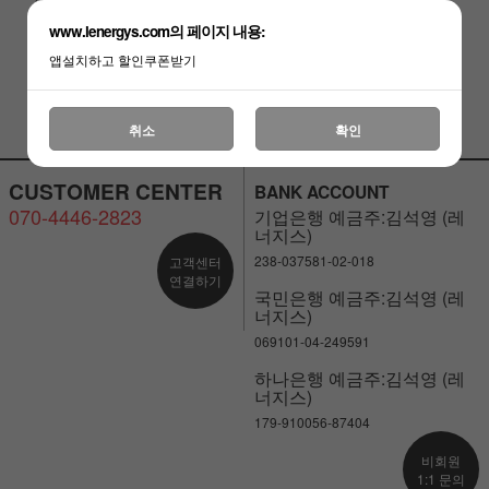
￦5,000
￦5,000
￦5,000
￦5,000
99A3)
www.lenergys.com의 페이지 내용:
(품절)
앱설치하고 할인쿠폰받기
취소
확인
CUSTOMER CENTER
BANK ACCOUNT
070-4446-2823
기업은행 예금주:김석영 (레
너지스)
238-037581-02-018
고객센터
연결하기
국민은행 예금주:김석영 (레
너지스)
069101-04-249591
하나은행 예금주:김석영 (레
너지스)
179-910056-87404
비회원
1:1 문의