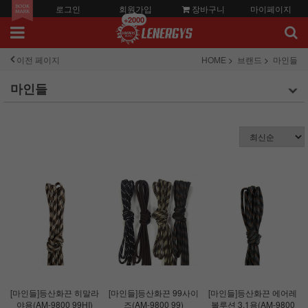
로그인
회원가입
장바구니
마이페이지
+2000
이전 페이지
HOME
브랜드
마인들
마인들
[마인들]등산화끈 히말라
[마인들]등산화끈 99사이
[마인들]등산화끈 에어레
야용(AM-9800 99HI)
즈(AM-9800 99)
볼루션 3.1용(AM-9800