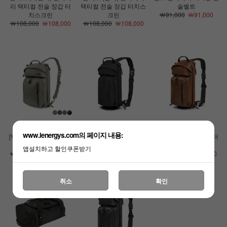
리 택티컬 전술 장갑 터
택티컬 전술 장갑 터치스
술벨트
치스크린
크린
￦91,000
￦91,000
￦108,000
￦108,000
￦108,000
￦108,000
www.lenergys.com의 페이지 내용:
[빅토스]업스케일 XL 슬
[빅토스]업스케일 3 슬링
[빅토스]업스케일 3 레더
링백 크로스백 11L
백 크로스백 택티컬 가방
슬링백 (브라운)
앱설치하고 할인쿠폰받기
￦164,000
￦164,000
￦155,000
￦155,000
￦228,000
￦228,000
취소
확인