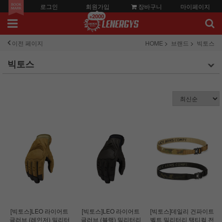
로그인
회원가입
장바구니
마이페이지
+2000
이전 페이지
HOME
브랜드
빅토스
빅토스
[빅토스]LEO 라이어트
[빅토스]LEO 라이어트
[빅토스]데일리 건파이트
글러브 (레인저) 밀리터
글러브 (블랙) 밀리터리
벨트 밀리터리 택티컬 전