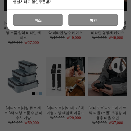
앱설치하고 할인쿠폰받기
취소
확인
[마타도르]워터프루프 트
[마타도르]워터프루프 트
[마타도르]워터프루프 알
래블 캐니스터 100mL 여
래블 캐니스터 40ml 알
약 캐니스터 휴대용 약통
행 소품 알약 비타민 케
약 비타민 방수 케이스
비타민 영양제 케이스
이스
￦19,000
￦19,000
￦49,000
￦49,000
￦27,000
￦27,000
[마타도르]패킹 큐브 세
[마타도르]기어 태그 2팩
[마타도르]나노드라이 트
트 3팩 여행 소품 수납 파
여행 가방 네임택 이름표
렉 타월 (스몰) 초경량 여
우치 가방
￦29,000
￦29,000
행용 타올 수건
￦59,000
￦59,000
￦37,000
￦37,000