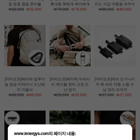
장 운동 캠핑 준비물
휴대용 목베개 에어베개
카드 지갑 여행용 파우치
￦22,000
￦22,000
￦79,000
￦79,000
￦89,000
￦89,000
[마타도르]베타락 알루미
[마타도르]베타락 악세사
[마타도르]메쉬 오거나이
늄 잠금 카라비너 도난방
리 케이블 장비 고정 도
저 백 세트 여행 소품 수
지 자물쇠
난 방지
납 정리 파우치
￦69,000
￦69,000
￦29,000
￦29,000
￦37,000
￦37,000
www.lenergys.com의 페이지 내용: