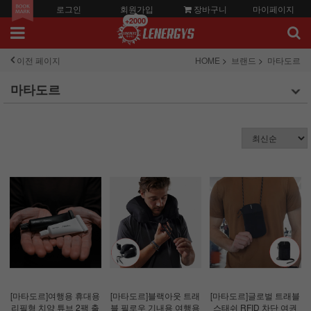
로그인
회원가입
장바구니
마이페이지
+2000
이전 페이지
HOME
브랜드
마타도르
마타도르
[마타도르]여행용 휴대용
[마타도르]블랙아웃 트래
[마타도르]글로벌 트래블
리필형 치약 튜브 2팩 출
블 필로우 기내용 여행용
스태쉬 RFID 차단 여권